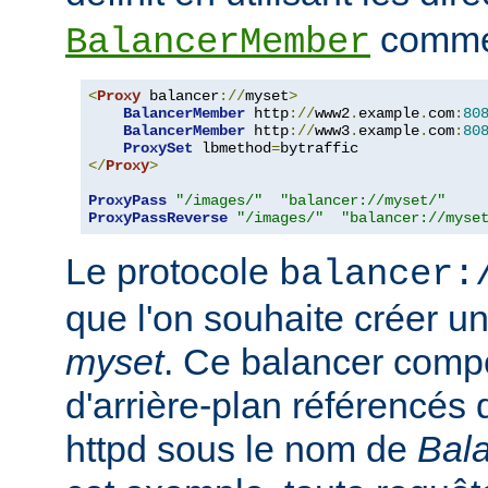
comme 
BalancerMember
<
Proxy
 balancer
://
myset
>
BalancerMember
 http
://
www2
.
example
.
com
:
80
BalancerMember
 http
://
www3
.
example
.
com
:
80
ProxySet
 lbmethod
=
</
Proxy
>
ProxyPass
"/images/"
"balancer://myset/"
ProxyPassReverse
"/images/"
"balancer://myse
Le protocole
balancer:
que l'on souhaite créer 
myset
. Ce balancer comp
d'arrière-plan référencés 
httpd sous le nom de
Bal