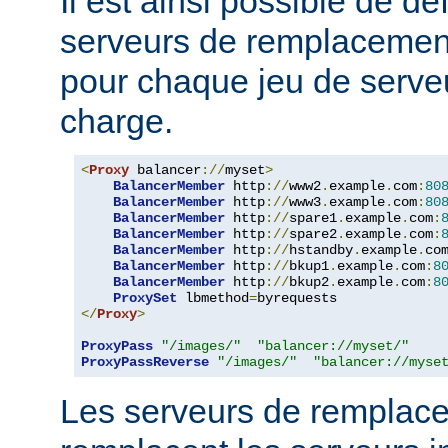
Il est ainsi possible de dé
serveurs de remplacemen
pour chaque jeu de serveu
charge.
<
Proxy
 balancer
://
myset
>
BalancerMember
 http
://
www2
.
example
.
com
:
80
BalancerMember
 http
://
www3
.
example
.
com
:
80
BalancerMember
 http
://
spare1
.
example
.
com
:
BalancerMember
 http
://
spare2
.
example
.
com
:
BalancerMember
 http
://
hstandby
.
example
.
co
BalancerMember
 http
://
bkup1
.
example
.
com
:
8
BalancerMember
 http
://
bkup2
.
example
.
com
:
8
ProxySet
 lbmethod
=
</
Proxy
>
ProxyPass
"/images/"
"balancer://myset/"
ProxyPassReverse
"/images/"
"balancer://myse
Les serveurs de remplac