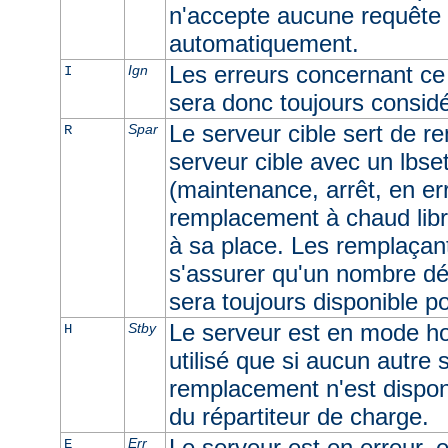
n'accepte aucune requête e
automatiquement.
Les erreurs concernant ce 
Ign
I
sera donc toujours consid
Le serveur cible sert de r
Spar
R
serveur cible avec un lbset
(maintenance, arrêt, en err
remplacement à chaud libr
à sa place. Les remplaçan
s'assurer qu'un nombre dé
sera toujours disponible p
Le serveur est en mode ho
Stby
H
utilisé que si aucun autre
remplacement n'est dispon
du répartiteur de charge.
Le serveur est en erreur, e
Err
E