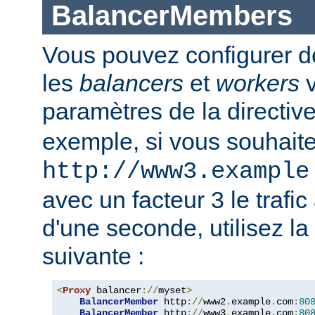
BalancerMembers
Vous pouvez configurer d
les
balancers
et
workers
v
paramètres de la directiv
exemple, si vous souhait
http://www3.example
avec un facteur 3 le trafi
d'une seconde, utilisez la
suivante :
<
Proxy
 balancer
://
myset
>
BalancerMember
 http
://
www2
.
example
.
com
:
80
BalancerMember
 http
://
www3
.
example
.
com
:
80