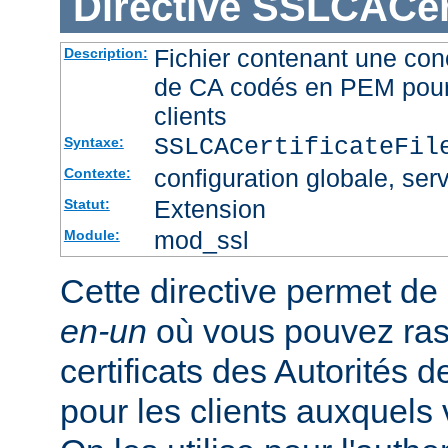
Directive
SSLCACert
Fichier contenant une conc
Description:
de CA codés en PEM pour l
clients
SSLCACertificateFi
Syntaxe:
configuration globale, serv
Contexte:
Extension
Statut:
mod_ssl
Module:
Cette directive permet de d
en-un
où vous pouvez ras
certificats des Autorités d
pour les clients auxquels 