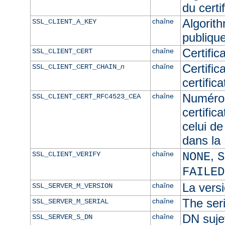
du certif
Algorith
chaîne
SSL_CLIENT_A_KEY
publique
Certific
chaîne
SSL_CLIENT_CERT
Certific
n
chaîne
SSL_CLIENT_CERT_CHAIN_
certific
Numéro 
chaîne
SSL_CLIENT_CERT_RFC4523_CEA
certific
celui de
dans l
,
chaîne
SSL_CLIENT_VERIFY
NONE
S
FAILED
La versi
chaîne
SSL_SERVER_M_VERSION
The seri
chaîne
SSL_SERVER_M_SERIAL
DN sujet
chaîne
SSL_SERVER_S_DN