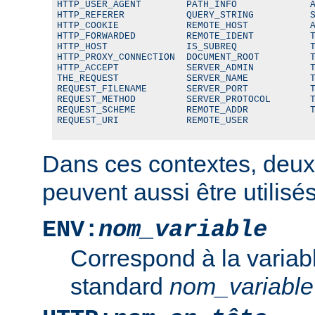
HTTP_USER_AGENT        PATH_INFO             A
HTTP_REFERER           QUERY_STRING          S
HTTP_COOKIE            REMOTE_HOST           A
HTTP_FORWARDED         REMOTE_IDENT          T
HTTP_HOST              IS_SUBREQ             T
HTTP_PROXY_CONNECTION  DOCUMENT_ROOT         T
HTTP_ACCEPT            SERVER_ADMIN          T
THE_REQUEST            SERVER_NAME           T
REQUEST_FILENAME       SERVER_PORT           T
REQUEST_METHOD         SERVER_PROTOCOL       T
REQUEST_SCHEME         REMOTE_ADDR           T
REQUEST_URI            REMOTE_USER
Dans ces contextes, deux
peuvent aussi être utilisés
ENV:
nom_variable
Correspond à la variab
standard
nom_variable