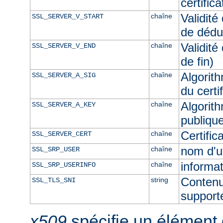
certific
Validité
chaîne
SSL_SERVER_V_START
de dédu
Validité
chaîne
SSL_SERVER_V_END
de fin)
Algorith
chaîne
SSL_SERVER_A_SIG
du certi
Algorith
chaîne
SSL_SERVER_A_KEY
publique
Certifi
chaîne
SSL_SERVER_CERT
nom d'u
chaîne
SSL_SRP_USER
informat
chaîne
SSL_SRP_USERINFO
Contenu
string
SSL_TLS_SNI
supporté
x509
spécifie un élément