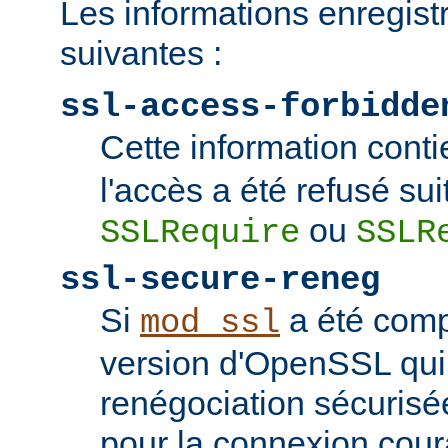
Les informations enregist
suivantes :
ssl-access-forbidde
Cette information conti
l'accès a été refusé sui
ou
SSLRequire
SSLR
ssl-secure-reneg
Si
a été comp
mod_ssl
version d'OpenSSL qui
renégociation sécurisée
pour la connexion couran