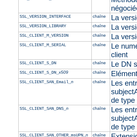
négocié
La vers
chaîne
SSL_VERSION_INTERFACE
La ver
chaîne
SSL_VERSION_LIBRARY
La versi
chaîne
SSL_CLIENT_M_VERSION
Le numér
chaîne
SSL_CLIENT_M_SERIAL
client
Le DN su
chaîne
SSL_CLIENT_S_DN
Elément
x509
chaîne
SSL_CLIENT_S_DN_
Les ent
n
chaîne
SSL_CLIENT_SAN_Email_
subjectA
de type
Les ent
n
chaîne
SSL_CLIENT_SAN_DNS_
subjectA
de typ
Extensi
n
chaîne
SSL_CLIENT_SAN_OTHER_msUPN_