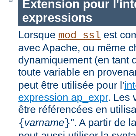
Extension pour l'int
expressions
Lorsque
est com
mod_ssl
avec Apache, ou même c
dynamiquement (en tant 
toute
variable
en provena
peut être utilisée pour l'
in
expression ap_expr
. Les 
être référencées en utilisa
varname
''. A partir de 
{
}
peut aussi utiliser la synt