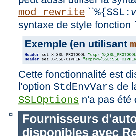
``
mod_rewrite
%{SSL:
syntaxe de style fonction `
Exemple (en utilisant
m
Header
 set X-SSL-PROTOCOL 
"expr=%{SSL_PROTOCO
Header
 set X-SSL-CIPHER 
"expr=%{SSL:SSL_CIPHE
Cette fonctionnalité est 
l'option
de l
StdEnvVars
n'a pas été 
SSLOptions
Fournisseurs d'auto
disponibles avec R