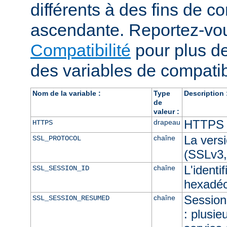
différents à des fins de co
ascendante. Reportez-vou
Compatibilité
pour plus de
des variables de compatibi
Nom de la variable :
Type
Description 
de
valeur :
HTTPS e
drapeau
HTTPS
La vers
chaîne
SSL_PROTOCOL
(SSLv3,
L'identi
chaîne
SSL_SESSION_ID
hexadéc
Session 
chaîne
SSL_SESSION_RESUMED
: plusie