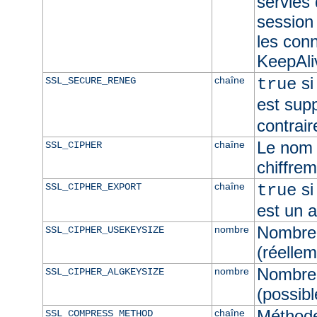
servies
session 
les con
KeepAliv
si
chaîne
SSL_SECURE_RENEG
true
est sup
contrair
Le nom 
chaîne
SSL_CIPHER
chiffre
si
chaîne
SSL_CIPHER_EXPORT
true
est un 
Nombre 
nombre
SSL_CIPHER_USEKEYSIZE
(réellem
Nombre 
nombre
SSL_CIPHER_ALGKEYSIZE
(possibl
Méthod
chaîne
SSL_COMPRESS_METHOD