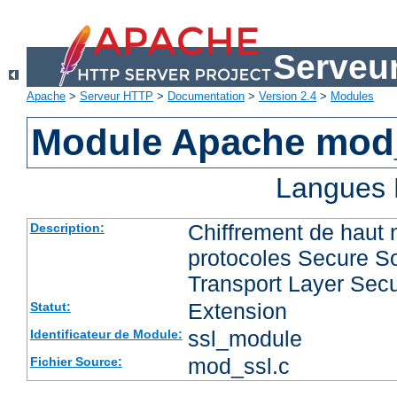
Serveu
Apache
>
Serveur HTTP
>
Documentation
>
Version 2.4
>
Modules
Module Apache mod
Langues 
Chiffrement de haut 
Description:
protocoles Secure So
Transport Layer Secu
Extension
Statut:
ssl_module
Identificateur de Module:
mod_ssl.c
Fichier Source: