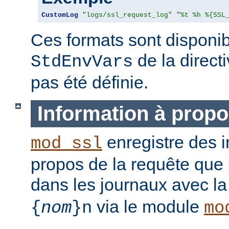
CustomLog
"logs/ssl_request_log"
"%t %h %{SSL
Ces formats sont disponib
de la direct
StdEnvVars
pas été définie.
Information à propo
enregistre des i
mod_ssl
propos de la requête que l
dans les journaux avec l
via le module
{
nom
}n
mo