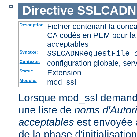
Directive
SSLCADNR
Fichier contenant la conca
Description:
CA codés en PEM pour la 
acceptables
SSLCADNRequestFile
Syntaxe:
configuration globale, serv
Contexte:
Extension
Statut:
mod_ssl
Module:
Lorsque mod_ssl demande u
une liste de
noms d'Autori
acceptables
est envoyée a
de la phase d'initialisati