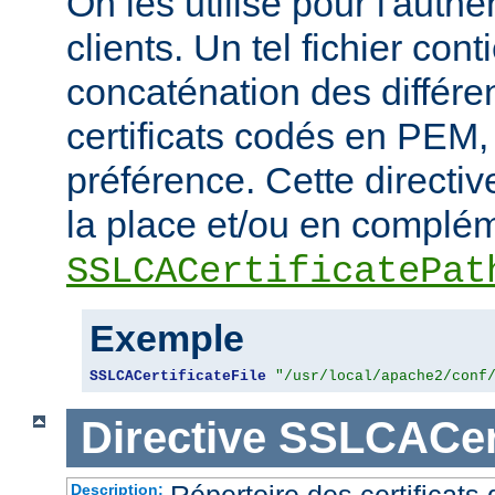
On les utilise pour l'authe
clients. Un tel fichier cont
concaténation des différen
certificats codés en PEM,
préférence. Cette directive
la place et/ou en complém
SSLCACertificatePat
Exemple
SSLCACertificateFile
"/usr/local/apache2/conf
Directive
SSLCACert
Répertoire des certificat
Description: