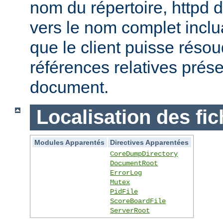
nom du répertoire, httpd do
vers le nom complet inclua
que le client puisse réso
références relatives prés
document.
Localisation des fic
Modules Apparentés
Directives Apparentées
CoreDumpDirectory
DocumentRoot
ErrorLog
Mutex
PidFile
ScoreBoardFile
ServerRoot