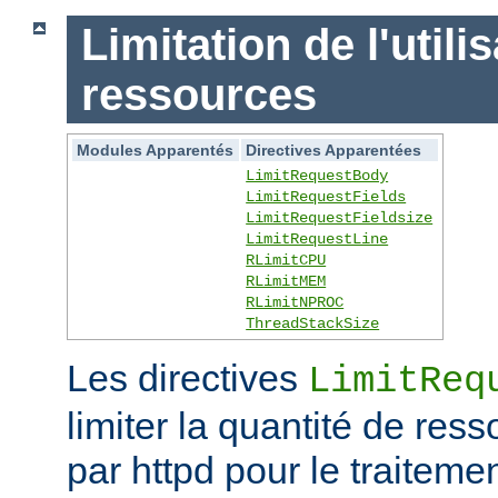
Limitation de l'utili
ressources
Modules Apparentés
Directives Apparentées
LimitRequestBody
LimitRequestFields
LimitRequestFieldsize
LimitRequestLine
RLimitCPU
RLimitMEM
RLimitNPROC
ThreadStackSize
Les directives
LimitReq
limiter la quantité de r
par httpd pour le traitem