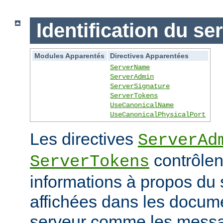
Identification du se
Modules Apparentés
Directives Apparentées
ServerName
ServerAdmin
ServerSignature
ServerTokens
UseCanonicalName
UseCanonicalPhysicalPort
Les directives
ServerAd
contrôlen
ServerTokens
informations à propos du 
affichées dans les docum
serveur comme les messag