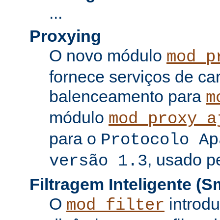
...
Proxying
O novo módulo
mod_p
fornece serviços de c
balenceamento para
m
módulo
mod_proxy_a
para o
Protocolo Ap
, usado p
versão 1.3
Filtragem Inteligente (Sm
O
introdu
mod_filter