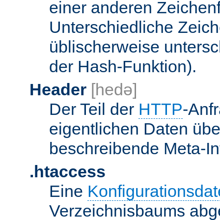
einer anderen Zeichenf
Unterschiedliche Zeic
üblischerweise unters
der Hash-Funktion).
Header
[hedə]
Der Teil der
HTTP
-Anf
eigentlichen Daten über
beschreibende Meta-Inf
.htaccess
Eine
Konfigurationsdat
Verzeichnisbaums abge