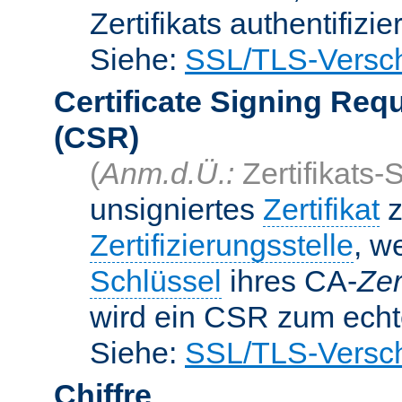
Zertifikats authentifizier
Siehe:
SSL/TLS-Versch
Certificate Signing Req
(CSR)
(
Anm.d.Ü.:
Zertifikats-
unsigniertes
Zertifikat
z
Zertifizierungsstelle
, w
Schlüssel
ihres CA-
Zer
wird ein CSR zum echte
Siehe:
SSL/TLS-Versch
Chiffre