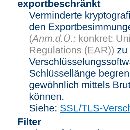
exportbeschränkt
Verminderte kryptograf
den Exportbesimmungen
(
Anm.d.Ü.:
konkret: Uni
Regulations (EAR))
zu 
Verschlüsselungssoftwa
Schlüssellänge begren
gewöhnlich mittels Bru
können.
Siehe:
SSL/TLS-Versch
Filter