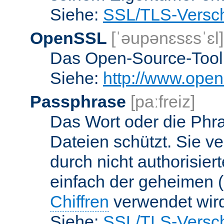
Siehe:
SSL/TLS-Versch
OpenSSL
[ˈəupənɛsɛsˈɛl]
Das Open-Source-Toolk
Siehe:
http://www.open
Passphrase
[paːfreiz]
Das Wort oder die Phra
Dateien schützt. Sie v
durch nicht authorisier
einfach der geheimen (
Chiffren
verwendet wir
Siehe:
SSL/TLS-Versch