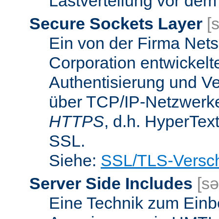
Lastverteilung vor dem
Secure Sockets Layer
[
Ein von der Firma Ne
Corporation entwickelt
Authentisierung und V
über TCP/IP-Netzwerke.
HTTPS
, d.h. HyperTex
SSL.
Siehe:
SSL/TLS-Versch
Server Side Includes
[sə
Eine Technik zum Einb