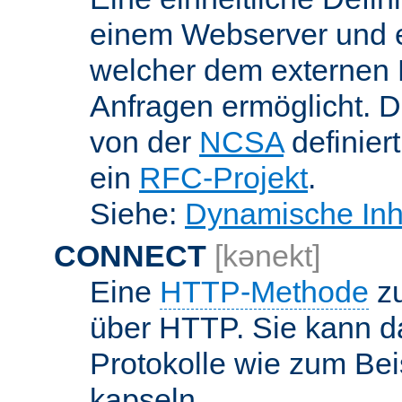
einem Webserver und 
welcher dem externen
Anfragen ermöglicht. Di
von der
NCSA
definier
ein
RFC-Projekt
.
Siehe:
Dynamische Inh
CONNECT
[kənekt]
Eine
HTTP-Methode
zu
über HTTP. Sie kann d
Protokolle wie zum Bei
kapseln.