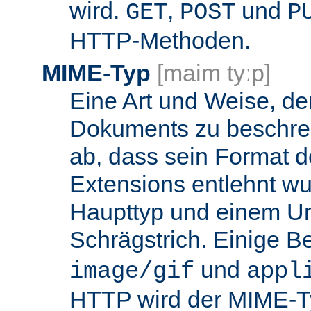
wird.
,
und
GET
POST
P
HTTP-Methoden.
MIME-Typ
[maim tyːp]
Eine Art und Weise, de
Dokuments zu beschrei
ab, dass sein Format d
Extensions entlehnt wu
Haupttyp und einem Unt
Schrägstrich. Einige B
und
image/gif
appl
HTTP wird der MIME-T