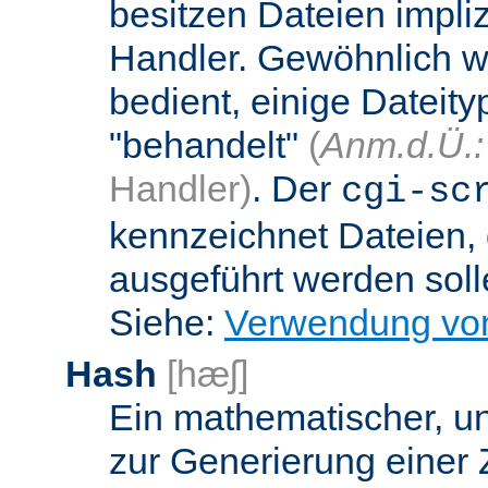
besitzen Dateien impli
Handler. Gewöhnlich w
bedient, einige Dateit
"behandelt"
(
Anm.d.Ü.:
Handler)
. Der
cgi-sc
kennzeichnet Dateien, 
ausgeführt werden soll
Siehe:
Verwendung vo
Hash
[hæʃ]
Ein mathematischer, u
zur Generierung einer 