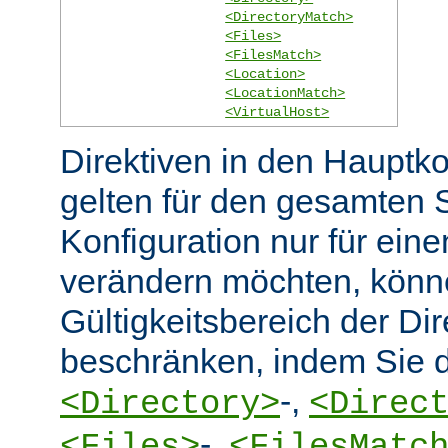
<DirectoryMatch>
<Files>
<FilesMatch>
<Location>
<LocationMatch>
<VirtualHost>
Direktiven in den Hauptko
gelten für den gesamten 
Konfiguration nur für eine
verändern möchten, könn
Gültigkeitsbereich der Dir
beschränken, indem Sie d
-,
<Directory>
<Direc
-,
<Files>
<FilesMatc