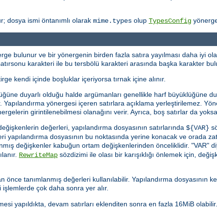
r; dosya ismi öntanımlı olarak
olup
yönergesi
mime.types
TypesConfig
ge bulunur ve bir yönergenin birden fazla satıra yayılması daha iyi olac
ı, satırsonu karakteri ile bu tersbölü karakteri arasında başka karakter b
irge kendi içinde boşluklar içeriyorsa tırnak içine alınır.
üğüne duyarlı olduğu halde argümanları genellikle harf büyüklüğüne duyar
rlar. Yapılandırma yönergesi içeren satırlara açıklama yerleştirilemez. Y
ergelerin girintilenebilmesi olanağını verir. Ayrıca, boş satırlar da yoksay
eğişkenlerin değerleri, yapılandırma dosyasının satırlarında
sö
${VAR}
eğeri yapılandırma dosyasının bu noktasında yerine konacak ve orada za
anmış değişkenler kabuğun ortam değişkenlerinden önceliklidir. "VAR" d
ılanır.
sözdizimi ile olası bir karışıklığı önlemek için, değişke
RewriteMap
 önce tanımlanmış değerleri kullanılabilir. Yapılandırma dosyasının k
 işlemlerde çok daha sonra yer alır.
esi yapıldıkta, devam satırları eklenditen sonra en fazla 16MiB olabilir