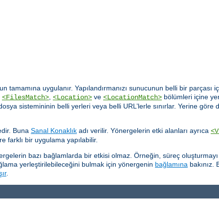
n tamamına uygulanır. Yapılandırmanızı sunucunun belli bir parçası içi
,
,
ve
bölümleri içine yer
<FilesMatch>
<Location>
<LocationMatch>
rı dosya sistemininin belli yerleri veya belli URL’lerle sınırlar. Yerine 
tedir. Buna
Sanal Konaklık
adı verilir. Yönergelerin etki alanları ayrıca
<V
re farklı bir uygulama yapılabilir.
önergelerin bazı bağlamlarda bir etkisi olmaz. Örneğin, süreç oluşturma
ğlama yerleştirilebileceğini bulmak için yönergenin
bağlamına
bakınız. B
şır
.