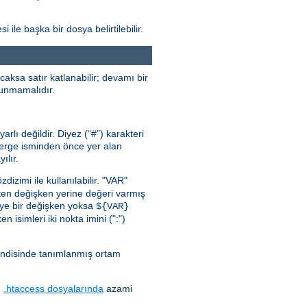
 ile başka bir dosya belirtilebilir.
aksa satır katlanabilir; devamı bir
ulunmamalıdır.
lı değildir. Diyez (“#”) karakteri
önerge isminden önce yer alan
ılır.
zdizimi ile kullanılabilir. "VAR"
ten değişken yerine değeri varmış
iye bir değişken yoksa
${VAR}
n isimleri iki nokta imini (":")
endisinde tanımlanmış ortam
.
.htaccess dosyalarında
azami