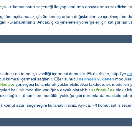
veya
komut satırı seçeneği ile yapılandırma dosyalarınızı sözdizimi hat
-t
ış, tüm açıklamalar, çözümlenmiş ortam değişkenleri ve içerilmiş tüm do
ni kullanabilirsiniz. Ancak, çıktı yinelenen yönergeler için katıştırılan v
dece en temel işlevselliği içermesi demektir. Ek özellikler, httpd’ye
mo
ül kümesi içermesi sağlanır. Eğer sunucu
devingen yüklenen
modülleri
yönergesi kullanılarak yüklenebilir. Aksi takdirde, ek modülleri
dModule
eleri belli bir modülün varlığına dayalı olarak bir
bloku içi
<IfModule>
ekli değildir, önemli bir modülün yokluğu gibi durumlarda maskelenebilir
komut satırı seçeneğini kullanabilirsiniz. Ayrıca,
komut satırı seçen
l
-M