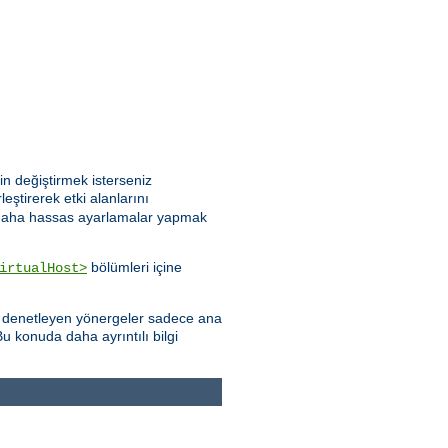
n değiştirmek isterseniz
leştirerek etki alanlarını
göre daha hassas ayarlamalar yapmak
bölümleri içine
irtualHost>
yı denetleyen yönergeler sadece ana
u konuda daha ayrıntılı bilgi