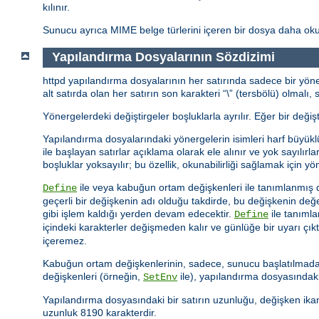
kılınır.
Sunucu ayrıca MIME belge türlerini içeren bir dosya daha oku
Yapılandırma Dosyalarının Sözdizimi
httpd yapılandırma dosyalarının her satırında sadece bir yöner
alt satırda olan her satırın son karakteri “\” (tersbölü) olmal
Yönergelerdeki değiştirgeler boşluklarla ayrılır. Eğer bir değişt
Yapılandırma dosyalarındaki yönergelerin isimleri harf büyükl
ile başlayan satırlar açıklama olarak ele alınır ve yok sayılı
boşluklar yoksayılır; bu özellik, okunabilirliği sağlamak için yön
ile veya kabuğun ortam değişkenleri ile tanımlanmış d
Define
geçerli bir değişkenin adı olduğu takdirde, bu değişkenin d
gibi işlem kaldığı yerden devam edecektir.
ile tanıml
Define
içindeki karakterler değişmeden kalır ve günlüğe bir uyarı çıkt
içeremez.
Kabuğun ortam değişkenlerinin, sadece, sunucu başlatılmadan
değişkenleri (örneğin,
ile), yapılandırma dosyasındaki
SetEnv
Yapılandırma dosyasındaki bir satırın uzunluğu, değişken ikam
uzunluk 8190 karakterdir.