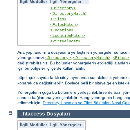
İlgili Modüller
İlgili Yönergeler
<Directory>
<DirectoryMatch>
<Files>
<FilesMatch>
<Location>
<LocationMatch>
<VirtualHost>
Ana yapılandırma dosyasına yerleştirilen yönergeler sunucunu
yönergelerinizi
,
,
<Directory>
<DirectoryMatch>
<Files>
değiştirebilirsiniz. Bu bölümler yönergelerin etkilediği alanla
için bu bölgeler iç içe de kullanılabilir.
httpd, çok sayıda farklı siteyi aynı anda sunabilecek yetenek
konarak da değiştirilebilir. Böylece belli bir siteye gelen istekle
Yönergelerin çoğu bu bölümlere yerleştirilebilirse de bazı y
sunucu bağlamına yerleştirilebilir. Hangi yönergenin hangi ba
edinmek için:
Directory, Location ve Files Bölümleri Nasıl Çalı
.htaccess Dosyaları
İlgili Modüller
İlgili Yönergeler