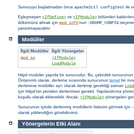
Sunucuyu başlatmadan önce
ile 
apache2ctl configtest
Eşleşmeyen
ve
bölümleri kaldırılm
<IfDefine>
<IfModule>
dökümünü almak için
'nun
seçeneği
mod_info
-DDUMP_CONFIG
yansıtmayacaktır.
Modüller
İlgili Modüller
İlgili Yönergeler
mod_so
<IfModule>
LoadModule
httpd modüler yapıda bir sunucudur. Bu, çekirdek sunucunun sa
Öntanımlı olarak, derleme sırasında sunucunun
temel
bir mod
derlenirse modüller ayrı olarak derlenip gerektiği zaman
Loa
için httpd’nin yeniden derlenmesi gerekir. Yapılandırma yönerg
koşullu olarak eklenebilir. Ancak,
yönergeleri ger
<IfModule>
Sunucunun içinde derlenmiş modüllerin listesini görmek için
-
olarak yüklendiğini görebilirsiniz.
Yönergelerin Etki Alanı