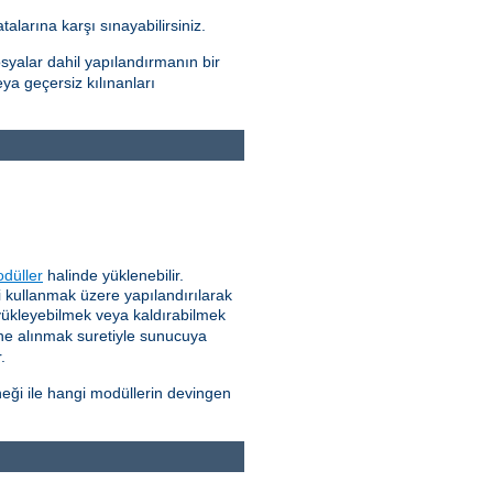
alarına karşı sınayabilirsiniz.
syalar dahil yapılandırmanın bir
eya geçersiz kılınanları
düller
halinde yüklenebilir.
 kullanmak üzere yapılandırılarak
 yükleyebilmek veya kaldırabilmek
ne alınmak suretiyle sunucuya
.
eği ile hangi modüllerin devingen