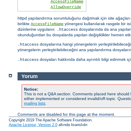
AccessFileName
AllowOverride
httpd yapılandırma sorumluluğunu dağıtmak için site ağaçları i
birlikte
yönergesi kullanılarak rasgele bir isim
AccessFileName
dizinlerine uygulanır.
dosyalarında da ana yapıland
.htaccess
okunduğundan bu dosyalarda yapılan değişiklikler hemen etkis
dosyalarına hangi yönergelerin yerleştirilebilece
.htaccess
yönergelerin yerleştirilebileceğini ana yapılandırma dosyalar
dosyaları hakkında daha ayrıntılı bilgi edinmek iç
.htaccess
Yorum
Notice:
This is not a Q&A section. Comments placed here should 
either implemented or considered invalid/off-topic. Ques
mailing lists
.
Comments are disabled for this page at the moment.
Copyright 2019 The Apache Software Foundation.
Apache License, Version 2.0
altında lisanslıdır.