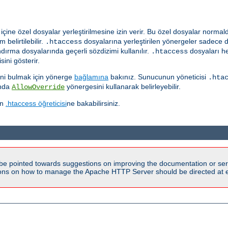
çine özel dosyalar yerleştirilmesine izin verir. Bu özel dosyalar norma
 belirtilebilir.
dosyalarına yerleştirilen yönergeler sadece 
.htaccess
ırma dosyalarında geçerli sözdizimi kullanılır.
dosyaları he
.htaccess
ini gösterir.
ğini bulmak için yönerge
bağlamına
bakınız. Sunucunun yöneticisi
.hta
ında
yönergesini kullanarak belirleyebilir.
AllowOverride
in
.htaccess öğreticisi
ne bakabilirsiniz.
be pointed towards suggestions on improving the documentation or ser
tions on how to manage the Apache HTTP Server should be directed at e