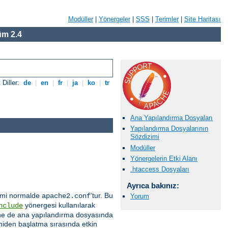
Modüller
|
Yönergeler
|
SSS
|
Terimler
|
Site Haritası
m 2.4
 Diller:
de
|
en
|
fr
|
ja
|
ko
|
tr
Ana Yapılandırma Dosyaları
Yapılandırma Dosyalarının
Sözdizimi
Modüller
Yönergelerin Etki Alanı
.htaccess Dosyaları
Ayrıca bakınız:
 ismi normalde
’tur. Bu
apache2.conf
Yorum
yönergesi kullanılarak
nclude
 içine de ana yapılandırma dosyasında
eniden başlatma sırasında etkin