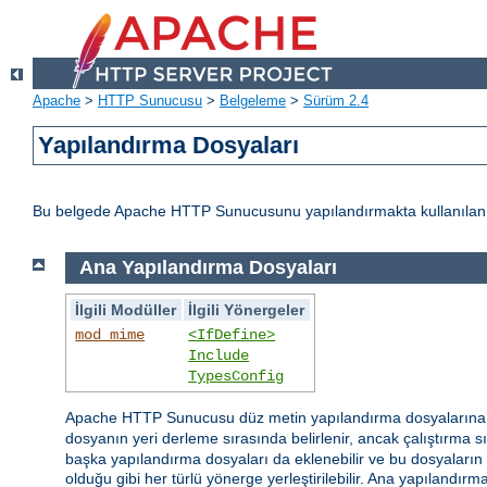
Apache
>
HTTP Sunucusu
>
Belgeleme
>
Sürüm 2.4
Yapılandırma Dosyaları
Bu belgede Apache HTTP Sunucusunu yapılandırmakta kullanılan d
Ana Yapılandırma Dosyaları
İlgili Modüller
İlgili Yönergeler
mod_mime
<IfDefine>
Include
TypesConfig
Apache HTTP Sunucusu düz metin yapılandırma dosyaların
dosyanın yeri derleme sırasında belirlenir, ancak çalıştırma 
başka yapılandırma dosyaları da eklenebilir ve bu dosyaların is
olduğu gibi her türlü yönerge yerleştirilebilir. Ana yapılandı