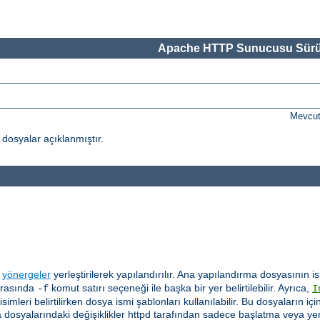
Apache HTTP Sunucusu Sürü
Mevcut
osyalar açıklanmıştır.
a
yönergeler
yerleştirilerek yapılandırılır. Ana yapılandırma dosyasının
sırasında
komut satırı seçeneği ile başka bir yer belirtilebilir. Ayrıca,
-f
I
imleri belirtilirken dosya ismi şablonları kullanılabilir. Bu dosyaların
rma dosyalarındaki değişiklikler httpd tarafından sadece başlatma veya y