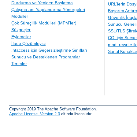
Durdurma ve Yeniden Başlatma
URL’lerin Dosy
Çalışma anı Yapılandırma Yönergeleri
Başarım Arttır
Modüller
Güvenlik İpuçla
Çok Süreçlilik Modülleri (MPM’ler)
Sunucu Geneli
Süzgeçler
SSL/TLS Şifre
Eylemciler
CGI için Suexe
İfade Çözümleyici
mod_rewrite i
.htaccess için Geçersizleştirme Sınıfları
Sanal Konakla
Sunucu ve Desteklenen Programlar
Terimler
Copyright 2019 The Apache Software Foundation.
Apache License, Version 2.0
altında lisanslıdır.