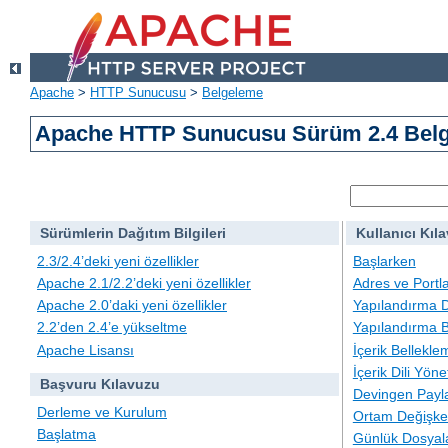
Apache
>
HTTP Sunucusu
>
Belgeleme
Apache HTTP Sunucusu Sürüm 2.4 Belg
Sürümlerin Dağıtım Bilgileri
Kullanıcı Kıl
2.3/2.4’deki yeni özellikler
Başlarken
Apache 2.1/2.2’deki yeni özellikler
Adres ve Portl
Apache 2.0’daki yeni özellikler
Yapılandırma D
2.2’den 2.4’e yükseltme
Yapılandırma B
Apache Lisansı
İçerik Bellekle
İçerik Dili Yöne
Başvuru Kılavuzu
Devingen Payla
Derleme ve Kurulum
Ortam Değişken
Başlatma
Günlük Dosyal