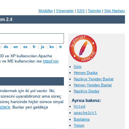
Modüller
|
Yönergeler
|
SSS
|
Terimler
|
Site Haritası
m 2.4
r:
de
|
en
|
es
|
fr
|
ja
|
ko
|
tr
0 ve XP kullanıcıları Apache
ve ME kullanıcıları ise
httpd’nin
Giriş
Hemen Durdur
Nazikçe Yeniden Başlat
Hemen Yeniden Başlat
ermek için iki yol vardır. İlki,
Nazikçe Durdur
sürecini uyarabilirsiniz ama süreç
Ayrıca bakınız:
süreç haricinde hiçbir sürece sinyal
httpd
. Bunlar yeri geldikçe
WINCH
apache2ctl
Başlatma
Yorum