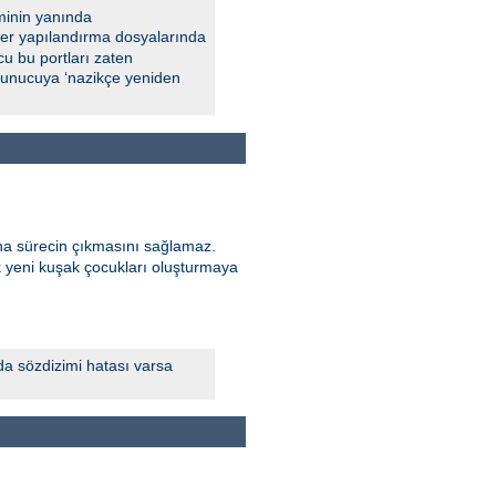
minin yanında
 Eğer yapılandırma dosyalarında
u bu portları zaten
 sunucuya ‘nazikçe yeniden
ana sürecin çıkmasını sağlamaz.
k yeni kuşak çocukları oluşturmaya
da sözdizimi hatası varsa