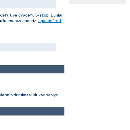
ve
. Bunlar
ceful
graceful-stop
kullanmanızı öneririz.
,
apache2ctl
ların öldürülmesi bir kaç saniye