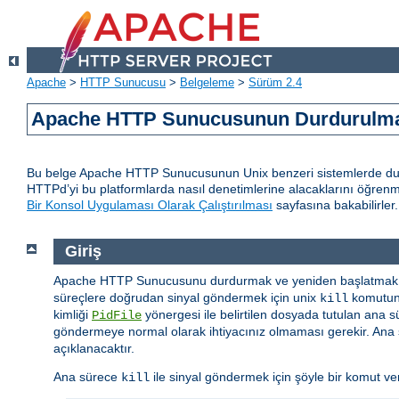
Apache
>
HTTP Sunucusu
>
Belgeleme
>
Sürüm 2.4
Apache HTTP Sunucusunun Durdurulmas
Bu belge Apache HTTP Sunucusunun Unix benzeri sistemlerde durd
HTTPd’yi bu platformlarda nasıl denetimlerine alacaklarını öğren
Bir Konsol Uygulaması Olarak Çalıştırılması
sayfasına bakabilirler.
Giriş
Apache HTTP Sunucusunu durdurmak ve yeniden başlatmak i
süreçlere doğrudan sinyal göndermek için unix
komutunu
kill
kimliği
yönergesi ile belirtilen dosyada tutulan ana s
PidFile
göndermeye normal olarak ihtiyacınız olmaması gerekir. Ana s
açıklanacaktır.
Ana sürece
ile sinyal göndermek için şöyle bir komut vere
kill