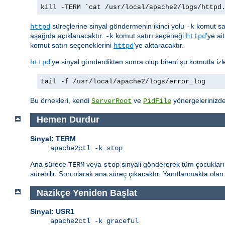
kill -TERM `cat /usr/local/apache2/logs/httpd
süreçlerine sinyal göndermenin ikinci yolu
komut sat
httpd
-k
aşağıda açıklanacaktır.
komut satırı seçeneği
’ye ai
-k
httpd
komut satırı seçeneklerini
’ye aktaracaktır.
httpd
’ye sinyal gönderdikten sonra olup biteni şu komutla izle
httpd
tail -f /usr/local/apache2/logs/error_log
Bu örnekleri, kendi
ve
yönergelerinizdek
ServerRoot
PidFile
Hemen Durdur
Sinyal: TERM
apache2ctl -k stop
Ana sürece
veya
sinyali göndererek tüm çocukları
TERM
stop
sürebilir. Son olarak ana süreç çıkacaktır. Yanıtlanmakta olan 
Nazikçe Yeniden Başlat
Sinyal: USR1
apache2ctl -k graceful