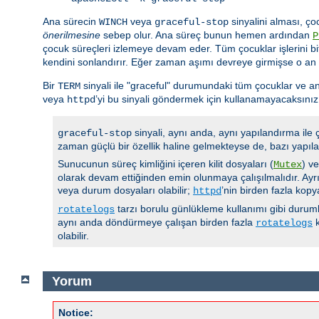
Ana sürecin
veya
sinyalini alması, ço
WINCH
graceful-stop
önerilmesine
sebep olur. Ana süreç bunun hemen ardından
P
çocuk süreçleri izlemeye devam eder. Tüm çocuklar işlerini bi
kendini sonlandırır. Eğer zaman aşımı devreye girmişse o an
Bir
sinyali ile "graceful" durumundaki tüm çocuklar ve an
TERM
veya
’yi bu sinyali göndermek için kullanamayacaksınız
httpd
sinyali, aynı anda, aynı yapılandırma ile
graceful-stop
zaman güçlü bir özellik haline gelmekteyse de, bazı yapıla
Sunucunun süreç kimliğini içeren kilit dosyaları (
) v
Mutex
olarak devam ettiğinden emin olunmaya çalışılmalıdır. Ayrı
veya durum dosyaları olabilir;
’nin birden fazla kop
httpd
tarzı borulu günlükleme kullanımı gibi durumla
rotatelogs
aynı anda döndürmeye çalışan birden fazla
k
rotatelogs
olabilir.
Yorum
Notice: