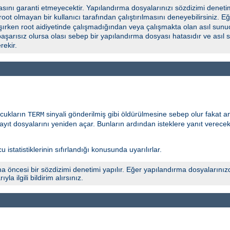
ını garanti etmeyecektir. Yapılandırma dosyalarınızı sözdizimi deneti
 root olmayan bir kullanıcı tarafından çalıştırılmasını deneyebilirsiniz.
şırken root aidiyetinde çalışmadığından veya çalışmakta olan asıl sunuc
başarısız olursa olası sebep bir yapılandırma dosyası hatasıdır ve asıl
ekir.
ocukların
sinyali gönderilmiş gibi öldürülmesine sebep olur fakat 
TERM
yıt dosyalarını yeniden açar. Bunların ardından isteklere yanıt verece
 istatistiklerinin sıfırlandığı konusunda uyarılırlar.
a öncesi bir sözdizimi denetimi yapılır. Eğer yapılandırma dosyalarınız
 ilgili bildirim alırsınız.