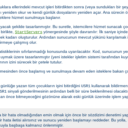
uklara ellerindeki mevcut işleri bitirdikten sonra (veya sundukları bir 
 yeniden okur ve kendi günlük dosyalarını yeniden açar. Ana sürecin ö
teklere hizmet sunulmaya başlanır.
acak şekilde tasarlanmıştır. Bu suretle, istemcilere hizmet sunacak ço
birlikte,
yönergesinde şöyle davranılır: İlk saniye için
StartServers
ecek kadarı oluşturulur. Ardından sunucunun mevcut yükünü karşılamak 
tirmeye çalışmış olur.
istiklerinin sıfırlanmadığı konusunda uyarılacaktır. Kod, sunucunun yen
ymak üzere tasarlanmıştır (yeni istekler işletim sistemi tarafından kuy
ının izini sürecek bir
çetele
tutulur.
lmesinden önce başlamış ve sunulmaya devam eden isteklere bakan çoc
nlüğe yazan tüm çocukların işini bitirdiğini
kullanarak bildirmeni
USR1
sinyali gönderilmesinin ardından belli bir süre beklenilmesi olacakt
SR1
adan önce bitmeyeceğini gözönüne alarak eski günlük üzerinde işlem y
 bir hata olmadığından emin olmak için önce bir sözdizimi denetimi yap
 bir hata iletisi alırsınız ve sunucu yeniden başlamayı reddeder. Bu yoll
cuyla başbaşa kalmanız önlenmiştir.