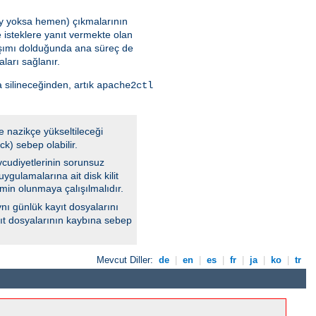
 şey yoksa hemen) çıkmalarının
 isteklere yanıt vermekte olan
aşımı dolduğunda ana süreç de
ları sağlanır.
 silineceğinden, artık
apache2ctl
e nazikçe yükseltileceği
k) sebep olabilir.
vcudiyetlerinin sorunsuz
ygulamalarına ait disk kilit
min olunmaya çalışılmalıdır.
nı günlük kayıt dosyalarını
ayıt dosyalarının kaybına sebep
Mevcut Diller:
de
|
en
|
es
|
fr
|
ja
|
ko
|
tr