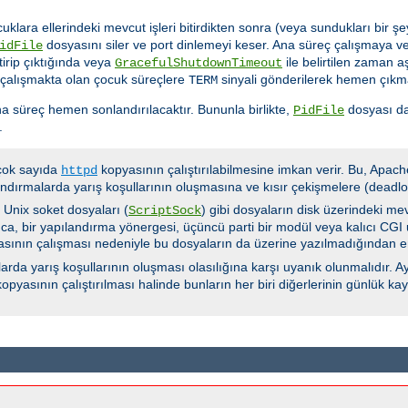
cuklara ellerindeki mevcut işleri bitirdikten sonra (veya sundukları bir
dosyasını siler ve port dinlemeyi keser. Ana süreç çalışmaya ve
idFile
tirip çıktığında veya
ile belirtilen zaman 
GracefulShutdownTimeout
 çalışmakta olan çocuk süreçlere
sinyali gönderilerek hemen çıkma
TERM
a süreç hemen sonlandırılacaktır. Bununla birlikte,
dosyası da
PidFile
.
 çok sayıda
kopyasının çalıştırılabilmesine imkan verir. Bu, Apach
httpd
ndırmalarda yarış koşullarının oluşmasına ve kısır çekişmelere (deadloc
e Unix soket dosyaları (
) gibi dosyaların disk üzerindeki me
ScriptSock
ca, bir yapılandırma yönergesi, üçüncü parti bir modül veya kalıcı CGI u
yasının çalışması nedeniyle bu dosyaların da üzerine yazılmadığından e
rda yarış koşullarının oluşması olasılığına karşı uyanık olunmalıdır. Ay
opyasının çalıştırılması halinde bunların her biri diğerlerinin günlük k