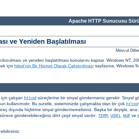
Apache HTTP Sunucusu Sürü
ı ve Yeniden Başlatılması
Mevcut Dille
urulması ve yeniden başlatılması konularını kapsar. Windows NT, 200
mek için
httpd’nin Bir Hizmet Olarak Çalıştırılması
sayfasına, Windows 9x 
çin çalışan
süreçlerine bir sinyal göndermeniz gerekir. Sinyal gönd
httpd
n kullanımıdır. Bu suretle, sisteminizde çalışmakta olan bir çok
httpd
üreç dışında hiçbirine sinyal göndermemelisiniz. Başka bir deyişle, ana 
ürece gönderebileceğiniz dört çeşit sinyal vardır:
,
,
ve
TERM
USR1
HUP
bilirsiniz: