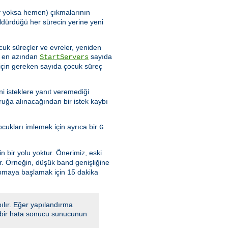
şey yoksa hemen) çıkmalarının
ldürdüğü her sürecin yerine yeni
cuk süreçler ve evreler, yeniden
de en azından
sayıda
StartServers
için gereken sayıda çocuk süreç
i isteklere yanıt veremediği
ruğa alınacağından bir istek kaybı
ukları imlemek için ayrıca bir
G
n bir yolu yoktur. Önerimiz, eski
ır. Örneğin, düşük band genişliğine
apmaya başlamak için 15 dakika
ılır. Eğer yapılandırma
a, bir hata sonucu sunucunun