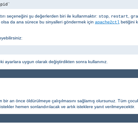
.pid`
ırı seçeneğini şu değerlerden biri ile kullanmaktır:
,
,
stop
restart
gra
t olsa da ana sürece bu sinyalleri göndermek için
betiğini 
apache2ctl
yebilirsiniz:
i ayarlara uygun olarak değiştirdikten sonra kullanınız.
n bir an önce öldürülmeye çalışılmasını sağlamış olursunuz. Tüm çocuk
istekler hemen sonlandırılacak ve artık isteklere yanıt verilmeyecektir.