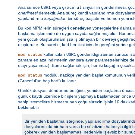
Ana sürece
veya
sinyalinin gönderilmesi, çoc
USR1
graceful
önerilmesi
demektir. Ana süreç kendi yapılandırma dosyalarını
yapılandırma
kuşağından
bir süreç başlatır ve hemen yeni is
Bu kod MPM’lerin süreçleri denetleyen yönergelerine daima uy
başlatma işleminde de uygun sayıda sağlanmış olur. Bununla 
yeni çocuk oluşturulmamışsa iş olmayan bir devreyi geçiştir
oluşturulur. Bu suretle, kod her ikisi için de gereğini yerine ge
kullanıcıları
gönderildiği zaman sunucu istat
mod_status
USR1
zamanı en aza indirmenin yanısıra ayar parametrelerinize de u
olayı yaşanmaz). Bunu sağlamak için, her iki kuşağın çocuklar
modülü, nazikçe yeniden başlat komutunun veri
mod_status
(Graceful’un baş harfi) kullanır.
Günlük dosyası döndürme betiğine, yeniden başlatma öncesi gü
günlük kaydı üzerinde bir işlem yapmaya başlamadan önce
U
sahip istemcilere hizmet sunan çoğu sürecin işinin 10 dakik
beklenebilir.
Bir yeniden başlatma isteğinde, yapılandırma dosyalarında
dosyalarınızda bir hata varsa bu sözdizimi hatasıyla ilgili
çökerek yeniden başlamaması nedeniyle işlevsiz bir sunu