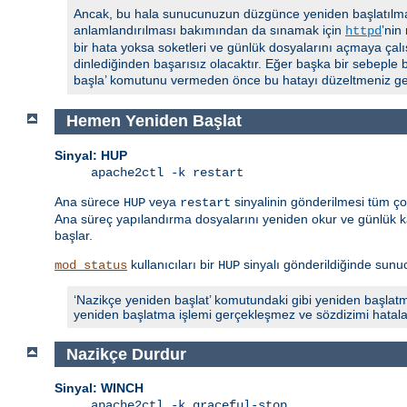
Ancak, bu hala sunucunuzun düzgünce yeniden başlatılmas
anlamlandırılması bakımından da sınamak için
’nin
httpd
bir hata yoksa soketleri ve günlük dosyalarını açmaya çalı
dinlediğinden başarısız olacaktır. Eğer başka bir sebeple 
başla’ komutunu vermeden önce bu hatayı düzeltmeniz ger
Hemen Yeniden Başlat
Sinyal: HUP
apache2ctl -k restart
Ana sürece
veya
sinyalinin gönderilmesi tüm ç
HUP
restart
Ana süreç yapılandırma dosyalarını yeniden okur ve günlük ka
başlar.
kullanıcıları bir
sinyalı gönderildiğinde sunucu
mod_status
HUP
‘Nazikçe yeniden başlat’ komutundaki gibi yeniden başlatm
yeniden başlatma işlemi gerçekleşmez ve sözdizimi hatalarıyla
Nazikçe Durdur
Sinyal: WINCH
apache2ctl -k graceful-stop