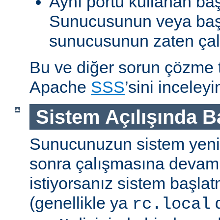
Aynı portu kullanan ba
Sunucusunun veya baş
sunucusunun zaten çal
Bu ve diğer sorun çözme ta
Apache
SSS
’sini inceleyi
Sistem Açılışında 
Sunucunuzun sistem yenid
sonra çalışmasına devam
istiyorsanız sistem başlat
(genellikle ya
d
rc.local