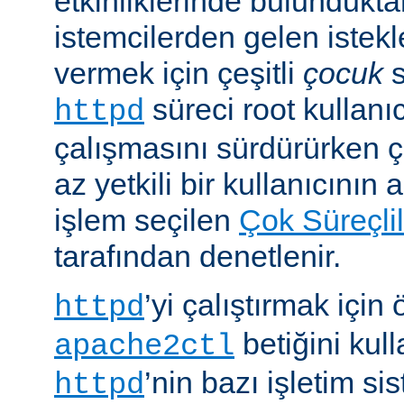
etkinliklerinde bulundukt
istemcilerden gelen istekl
vermek için çeşitli
çocuk
s
süreci root kullanıc
httpd
çalışmasını sürdürürken 
az yetkili bir kullanıcının 
işlem seçilen
Çok Süreçli
tarafından denetlenir.
’yi çalıştırmak için
httpd
betiğini kull
apache2ctl
’nin bazı işletim si
httpd