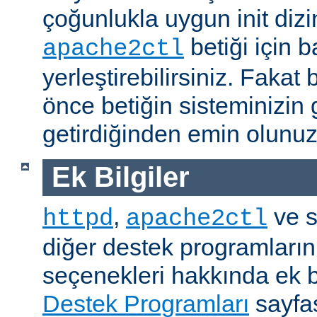
çoğunlukla uygun init dizi
betiği için b
apache2ctl
yerleştirebilirsiniz. Fak
önce betiğin sisteminizin 
getirdiğinden emin olunuz
Ek Bilgiler
,
ve s
httpd
apache2ctl
diğer destek programların
seçenekleri hakkında ek b
Destek Programları
sayfas