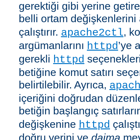
gerektiği gibi yerine getir
belli ortam değişkenlerini
çalıştırır.
, k
apache2ctl
argümanlarını
’ye 
httpd
gerekli
seçenekler
httpd
betiğine komut satırı seçe
belirtilebilir. Ayrıca,
apac
içeriğini doğrudan düzenl
betiğin başlangıç satırlar
değişkenine
çalışt
httpd
doğru yerini ve
daima
mev