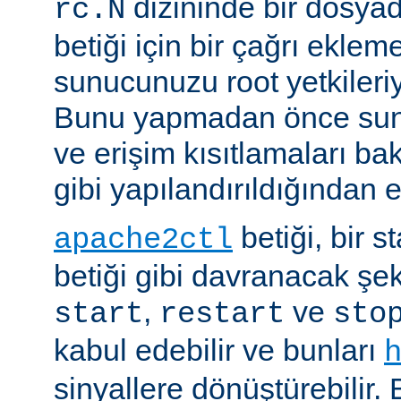
dizininde bir dosyad
rc.N
betiği için bir çağrı eklem
sunucunuzu root yetkileriy
Bunu yapmadan önce sun
ve erişim kısıtlamaları ba
gibi yapılandırıldığından 
betiği, bir s
apache2ctl
betiği gibi davranacak şek
,
ve
start
restart
sto
kabul edebilir ve bunları
sinyallere dönüştürebilir