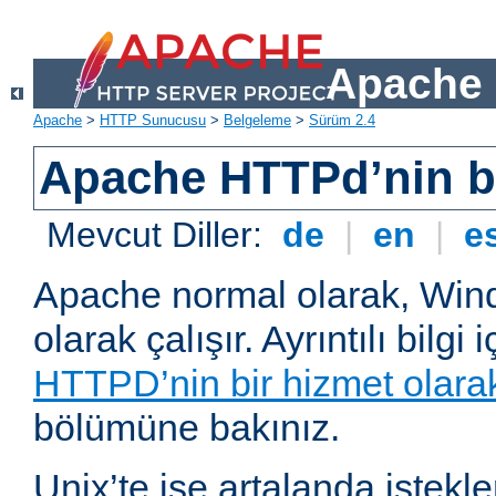
Apache 
Apache
>
HTTP Sunucusu
>
Belgeleme
>
Sürüm 2.4
Apache HTTPd’nin ba
Mevcut Diller:
de
|
en
|
e
Apache normal olarak, Wind
olarak çalışır. Ayrıntılı bilgi 
HTTPD’nin bir hizmet olarak 
bölümüne bakınız.
Unix’te ise artalanda istekl