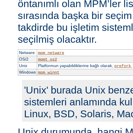
öntanımlı olan MPM’ler li
sırasında başka bir seçi
takdirde bu işletim siste
seçilmiş olacaktır.
Netware
mpm_netware
OS/2
mpmt_os2
Unix
Platformun yapabildiklerine bağlı olarak,
prefork
Windows
mpm_winnt
'Unix' burada Unix benze
sistemleri anlamında kull
Linux, BSD, Solaris, Ma
Unix durumunda, hangi M