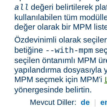
değeri belirtilerek pla
all
kullanılabilen tüm modüller
değer olarak bir MPM listesi
Özdevinimli olarak seçil
betiğine
seç
--with-mpm
seçilen öntanımlı MPM ür
yapılandırma dosyasıyla yü
MPM seçmek için MPM'i
yönergesinde belirtin.
Mevcut Diller:
de
|
e