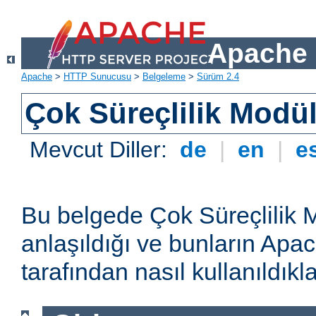
Apache 
Apache
>
HTTP Sunucusu
>
Belgeleme
>
Sürüm 2.4
Çok Süreçlilik Modül
Mevcut Diller:
de
|
en
|
e
Bu belgede Çok Süreçlilik 
anlaşıldığı ve bunların A
tarafından nasıl kullanıldıkla