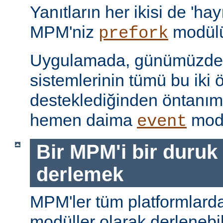
Yanıtların her ikisi de 'hay
MPM'niz
modülü
prefork
Uygulamada, günümüzdeki
sistemlerinin tümü bu iki ö
desteklediğinden öntanı
hemen daima
modü
event
Bir MPM'i bir duruk
derlemek
MPM'ler tüm platformlarda
modüller olarak derlenebi