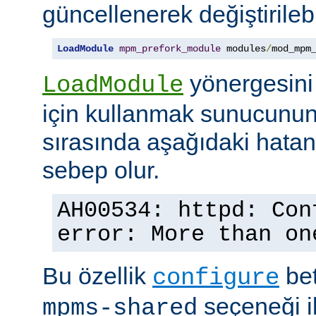
güncellenerek değiştirilebil
LoadModule
mpm_prefork_module
 modules
/
mod_mpm
yönergesini
LoadModule
için kullanmak sunucunun
sırasında aşağıdaki hata
sebep olur.
AH00534: httpd: Con
error: More than on
Bu özellik
bet
configure
seçeneği ile
mpms-shared