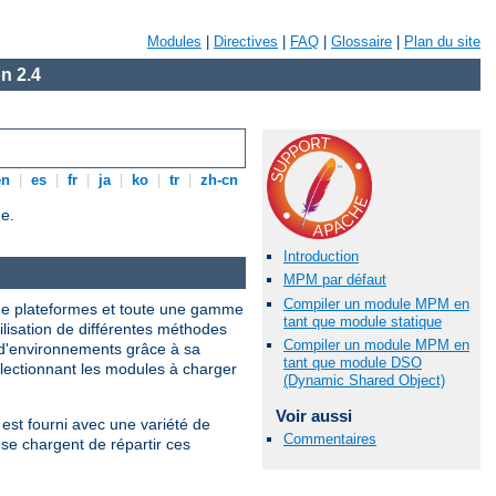
Modules
|
Directives
|
FAQ
|
Glossaire
|
Plan du site
n 2.4
en
|
es
|
fr
|
ja
|
ko
|
tr
|
zh-cn
e.
Introduction
MPM par défaut
Compiler un module MPM en
 de plateformes et toute une gamme
tant que module statique
tilisation de différentes méthodes
Compiler un module MPM en
 d'environnements grâce à sa
tant que module DSO
électionnant les modules à charger
(Dynamic Shared Object)
Voir aussi
est fourni avec une variété de
Commentaires
se chargent de répartir ces