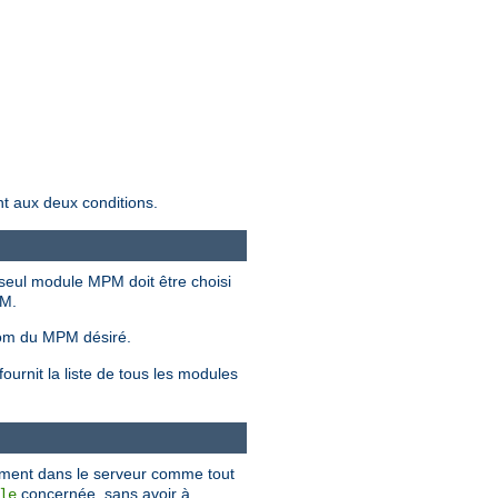
nt aux deux conditions.
seul module MPM doit être choisi
PM.
om du MPM désiré.
urnit la liste de tous les modules
ement dans le serveur comme tout
concernée, sans avoir à
le