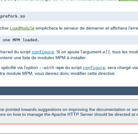
_prefork
.
so
ctive
empêchera le serveur de démarrer et affichera l'erre
LoadModule
n one MPM loaded.
du script
. Si on ajoute l'argument
, tous les mod
shared
configure
all
ontenir une liste de modules MPM à installer.
pécifié via l'option
du script
, sera chargé via
--with-mpm
configure
autre module MPM, vous devrez donc modifier cette directive
be pointed towards suggestions on improving the documentation or ser
tions on how to manage the Apache HTTP Server should be directed at e