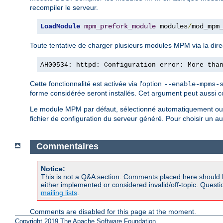
recompiler le serveur.
LoadModule
mpm_prefork_module
 modules
/
mod_mpm
Toute tentative de charger plusieurs modules MPM via la dire
AH00534: httpd: Configuration error: More tha
Cette fonctionnalité est activée via l'option
--enable-mpms-
forme considérée seront installés. Cet argument peut aussi c
Le module MPM par défaut, sélectionné automatiquement ou s
fichier de configuration du serveur généré. Pour choisir un 
Commentaires
Notice:
This is not a Q&A section. Comments placed here should 
either implemented or considered invalid/off-topic. Ques
mailing lists
.
Comments are disabled for this page at the moment.
Copyright 2019 The Apache Software Foundation.