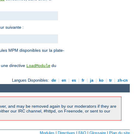
ur suivante :
ules MPM disponibles sur la plate-
 une directive
du
LoadModule
Langues Disponibles:
de
|
en
|
es
|
fr
|
ja
|
ko
|
tr
|
zh-cn
ver, and may be removed again by our moderators if they are
ither our IRC channel, #httpd, on Freenode, or sent to our
Modules
|
Directives
|
FAQ
|
Glossaire
|
Plan du site