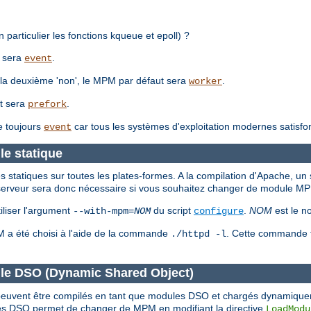
 particulier les fonctions kqueue et epoll) ?
t sera
.
event
 à la deuxième 'non', le MPM par défaut sera
.
worker
ut sera
.
prefork
e toujours
car tous les systèmes d'exploitation modernes satisfo
event
e statique
tatiques sur toutes les plates-formes. A la compilation d'Apache, un 
du serveur sera donc nécessaire si vous souhaitez changer de module M
liser l'argument
du script
.
NOM
est le n
--with-mpm=
NOM
configure
PM a été choisi à l'aide de la commande
. Cette commande fo
./httpd -l
le DSO (Dynamic Shared Object)
M peuvent être compilés en tant que modules DSO et chargés dynamiqu
s DSO permet de changer de MPM en modifiant la directive
LoadModu