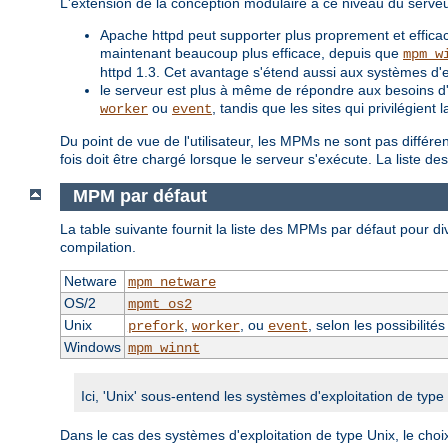
L'extension de la conception modulaire à ce niveau du serve
Apache httpd peut supporter plus proprement et efficac
maintenant beaucoup plus efficace, depuis que
mpm_w
httpd 1.3. Cet avantage s'étend aussi aux systèmes d'
le serveur est plus à même de répondre aux besoins d'un
ou
, tandis que les sites qui privilégien
worker
event
Du point de vue de l'utilisateur, les MPMs ne sont pas différ
fois doit être chargé lorsque le serveur s'exécute. La liste 
MPM par défaut
La table suivante fournit la liste des MPMs par défaut pour div
compilation.
Netware
mpm_netware
OS/2
mpmt_os2
Unix
,
, ou
, selon les possibilité
prefork
worker
event
Windows
mpm_winnt
Ici, 'Unix' sous-entend les systèmes d'exploitation de typ
Dans le cas des systèmes d'exploitation de type Unix, le choi