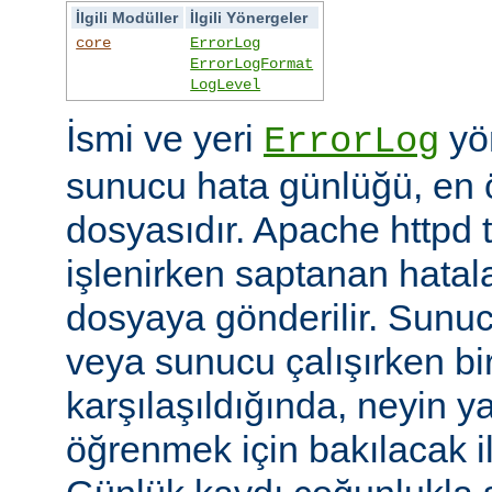
İlgili Modüller
İlgili Yönergeler
core
ErrorLog
ErrorLogFormat
LogLevel
İsmi ve yeri
yön
ErrorLog
sunucu hata günlüğü, en 
dosyasıdır. Apache httpd t
işlenirken saptanan hatalar
dosyaya gönderilir. Sunuc
veya sunucu çalışırken bi
karşılaşıldığında, neyin yan
öğrenmek için bakılacak il