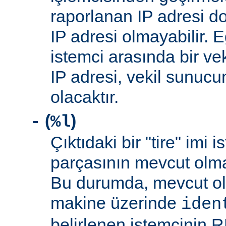
raporlanan IP adresi d
IP adresi olmayabilir. 
istemci arasında bir ve
IP adresi, vekil sunucu
olacaktır.
(
)
-
%l
Çıktıdaki bir "tire" imi i
parçasının mevcut olma
Bu durumda, mevcut ol
makine üzerinde
iden
belirlenen istemcinin R