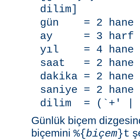
dilim]
gün = 2 hane
ay = 3 harf
yıl = 4 hane
saat = 2 hane
dakika = 2 hane
saniye = 2 hane
dilim = (`+' | 
Günlük biçem dizgesi
biçemini
şe
%{
biçem
}t