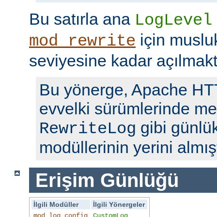
Bu satırla ana
LogLevel
için musl
mod_rewrite
seviyesine kadar açılmakt
Bu yönerge, Apache H
evvelki sürümlerinde me
gibi günlü
RewriteLog
modüllerinin yerini almışt
Erişim Günlüğü
İlgili Modüller
İlgili Yönergeler
mod_log_config
CustomLog