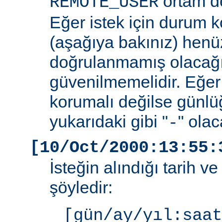
ortam de
REMOTE_USER
Eğer istek için durum 
(aşağıya bakınız) henüz
doğrulanmamış olacağ
güvenilmemelidir. Eğer
korumalı değilse günlü
yukarıdaki gibi "
" olac
-
[10/Oct/2000:13:55:
İsteğin alındığı tarih v
şöyledir:
[gün/ay/yıl:saat