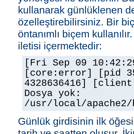
kullanarak günlüklenen de
özelleştirebilirsiniz. Bir 
öntanımlı biçem kullanılır.
iletisi içermektedir:
[Fri Sep 09 10:42:2
[core:error] [pid 3
4328636416] [client
Dosya yok:
/usr/local/apache2/
Günlük girdisinin ilk öğesi 
tarih ve saatten oluşur. İki