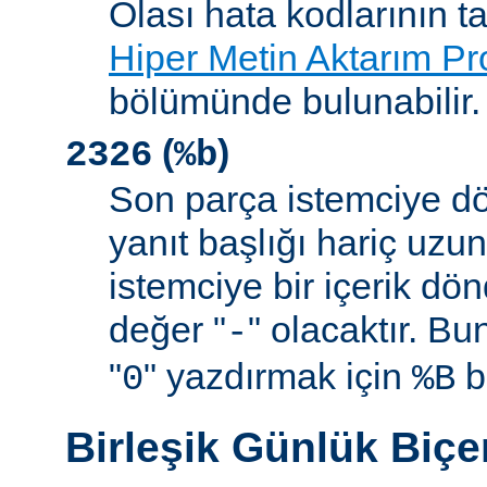
Olası hata kodlarının t
Hiper Metin Aktarım Pr
bölümünde bulunabilir.
(
)
2326
%b
Son parça istemciye d
yanıt başlığı hariç uzu
istemciye bir içerik d
değer "
" olacaktır. B
-
"
" yazdırmak için
be
0
%B
Birleşik Günlük Biç