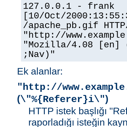
127.0.0.1 - frank
[10/Oct/2000:13:55:
/apache_pb.gif HTTP
"http://www.example
"Mozilla/4.08 [en] 
;Nav)"
Ek alanlar:
"http://www.example
(
)
\"%{Referer}i\"
HTTP istek başlığı "Ref
raporladığı isteğin kay