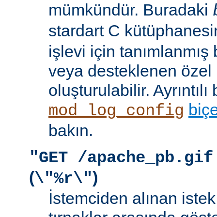
mümkündür. Buradaki
stardart C kütüphanes
işlevi için tanımlanmış 
veya desteklenen özel b
oluşturulabilir. Ayrıntılı 
biç
mod_log_config
bakın.
"GET /apache_pb.gif
(
)
\"%r\"
İstemciden alınan istek s