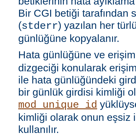
betiklerinin hata ayıklama ç
Bir CGI betiği tarafından 
(
) yazılan her tür
stderr
günlüğüne kopyalanır.
Hata günlüğüne ve erişi
dizgeciği konularak erişi
ile hata günlüğündeki girdi
bir günlük girdisi kimliği ol
yüklüyse
mod_unique_id
kimliği olarak onun eşsiz i
kullanılır.