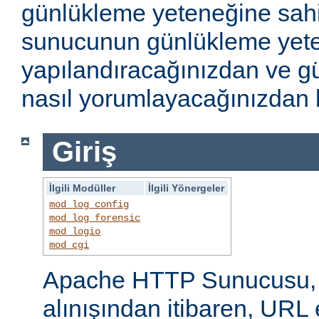
günlükleme yeteneğine sahi
sunucunun günlükleme yete
yapılandıracağınızdan ve gü
nasıl yorumlayacağınızdan b
Giriş
İlgili Modüller
İlgili Yönergeler
mod_log_config
mod_log_forensic
mod_logio
mod_cgi
Apache HTTP Sunucusu, i
alınışından itibaren, URL 