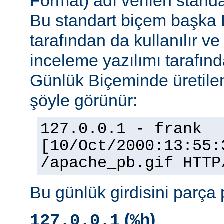
Format) adı verilen stand
Bu standart biçem başka
tarafından da kullanılır v
inceleme yazılımı tarafınd
Günlük Biçeminde üretilen
şöyle görünür:
127.0.0.1 - frank
[10/Oct/2000:13:55:
/apache_pb.gif HTTP
Bu günlük girdisini parça 
(
)
127.0.0.1
%h