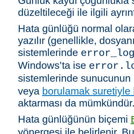
Günlük kaydı çoğunlukla 
düzeltileceği ile ilgili ayrınt
Hata günlüğü normal olar
yazılır (genellikle, dosyan
sistemlerinde
error_lo
Windows’ta ise
error.l
sistemlerinde sunucunun 
veya
borulamak suretiyle
aktarması da mümkündür
Hata günlüğünün biçemi
yönergesi ile belirlenir. B