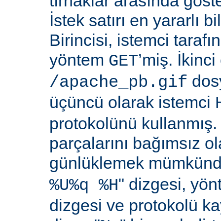
tırnaklar arasında göste
İstek satırı en yararlı bi
Birincisi, istemci taraf
yöntem
’miş. İkinci
GET
dosy
/apache_pb.gif
üçüncü olarak istemci
protokolünü kullanmış. İ
parçalarını bağımsız o
günlüklemek mümkündü
" dizgesi, yön
%U%q %H
dizgesi ve protokolü k