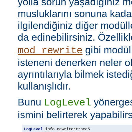
yolla sorun yaşadığınız mo
musluklarını sonuna kadar 
ilgilendiğiniz diğer modüller
da edinebilirsiniz. Özellik
gibi modül
mod_rewrite
isteneni denerken neler olu
ayrıntılarıyla bilmek iste
kullanışlıdır.
Bunu
yönerge
LogLevel
ismini belirterek yapabilirs
LogLevel
 info rewrite
:
trace5