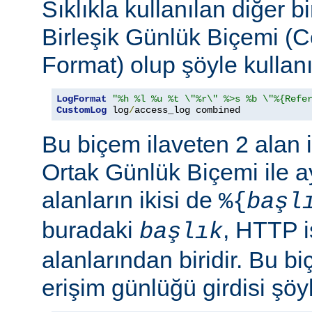
Sıklıkla kullanılan diğer b
Birleşik Günlük Biçemi (
Format) olup şöyle kullanıl
LogFormat
"%h %l %u %t \"%r\" %>s %b \"%{Refe
CustomLog
 log
/
access_log combined
Bu biçem ilaveten 2 alan 
Ortak Günlük Biçemi ile ay
alanların ikisi de
%{
başl
buradaki
, HTTP i
başlık
alanlarından biridir. Bu bi
erişim günlüğü girdisi şöy