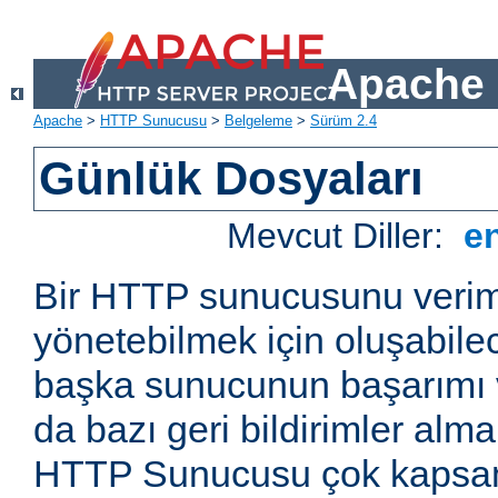
Apache 
Apache
>
HTTP Sunucusu
>
Belgeleme
>
Sürüm 2.4
Günlük Dosyaları
Mevcut Diller:
e
Bir HTTP sunucusunu veriml
yönetebilmek için oluşabile
başka sunucunun başarımı v
da bazı geri bildirimler alm
HTTP Sunucusu çok kapsaml