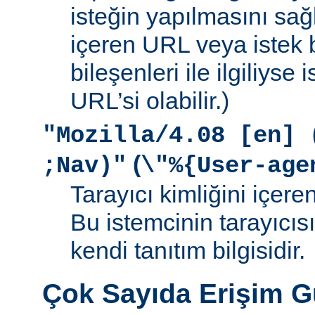
isteğin yapılmasını sağ
içeren URL veya istek b
bileşenleri ile ilgiliyse
URL’si olabilir.)
"Mozilla/4.08 [en] 
(
;Nav)"
\"%{User-age
Tarayıcı kimliğini içere
Bu istemcinin tarayıcıs
kendi tanıtım bilgisidir.
Çok Sayıda Erişim 