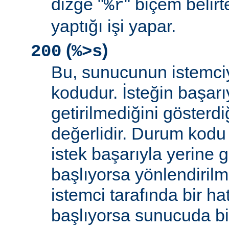
dizge "
" biçem belirt
%r
yaptığı işi yapar.
(
)
200
%>s
Bu, sunucunun istemci
kodudur. İsteğin başarıy
getirilmediğini gösterdiğ
değerlidir. Durum kodu 
istek başarıyla yerine get
başlıyorsa yönlendirilmi
istemci tarafında bir ha
başlıyorsa sunucuda bi