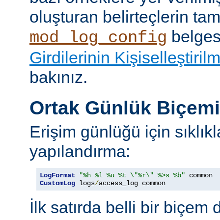
oluşturan belirteçlerin tam 
belges
mod_log_config
Girdilerinin Kişiselleştiril
bakınız.
Ortak Günlük Biçem
Erişim günlüğü için sıklıkl
yapılandırma:
LogFormat
"%h %l %u %t \"%r\" %>s %b"
CustomLog
 logs
/
access_log common
İlk satırda belli bir biçem 