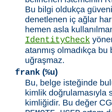
Bu bilgi oldukça güveni
denetlenen iç ağlar ha
hemen asla kullanılmam
yöne
IdentityCheck
atanmış olmadıkça bu 
uğraşmaz.
(
)
frank
%u
Bu, belge isteğinde bu
kimlik doğrulamasıyla 
kimliğidir. Bu değer CGI