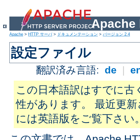
Apach
Apache
>
HTTP サーバ
>
ドキュメンテーション
>
バージョン 2.4
設定ファイル
翻訳済み言語:
de
|
e
この日本語訳はすでに古
性があります。 最近更
には英語版をご覧下さい
この文書では、Apache H