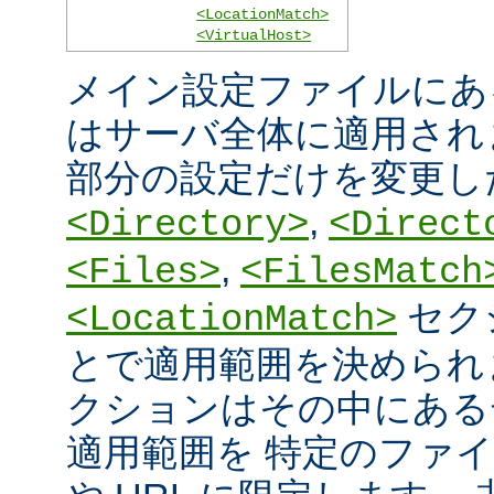
<LocationMatch>
<VirtualHost>
メイン設定ファイルにあ
はサーバ全体に適用され
部分の設定だけを変更し
,
<Directory>
<Direct
,
<Files>
<FilesMatch
セク
<LocationMatch>
とで適用範囲を決められ
クションはその中にある
適用範囲を 特定のファ