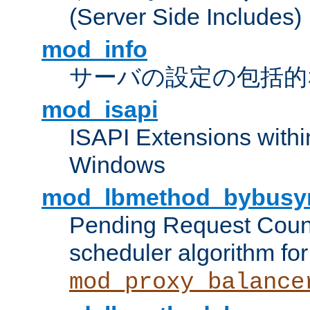
(Server Side Includes)
mod_info
サーバの設定の包括的
mod_isapi
ISAPI Extensions withi
Windows
mod_lbmethod_bybusy
Pending Request Count
scheduler algorithm for
mod_proxy_balance