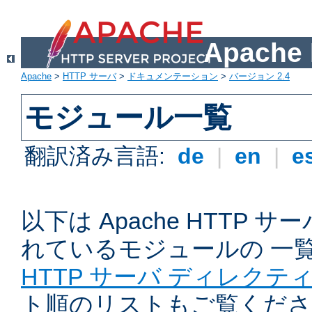
Apach
Apache
>
HTTP サーバ
>
ドキュメンテーション
>
バージョン 2.4
モジュール一覧
翻訳済み言語:
de
|
en
|
e
以下は Apache HTTP
れているモジュールの 一
HTTP サーバ ディレクテ
ト順のリストもご覧くださ