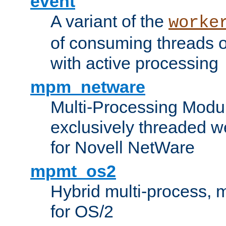
event
A variant of the
worke
of consuming threads o
with active processing
mpm_netware
Multi-Processing Modu
exclusively threaded w
for Novell NetWare
mpmt_os2
Hybrid multi-process,
for OS/2