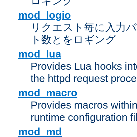
ロギング
mod_logio
リクエスト毎に入力バ
ト数とをロギング
mod_lua
Provides Lua hooks into
the httpd request proc
mod_macro
Provides macros withi
runtime configuration fi
mod_md