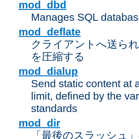
mod_dbd
Manages SQL database
mod_deflate
クライアントへ送ら
を圧縮する
mod_dialup
Send static content at 
limit, defined by the v
standards
mod_dir
「最後のスラッシュ」