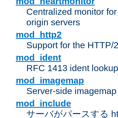
mod_heartmonitor
Centralized monitor fo
origin servers
mod_http2
Support for the HTTP/2
mod_ident
RFC 1413 ident looku
mod_imagemap
Server-side imagemap
mod_include
サーバがパースする ht