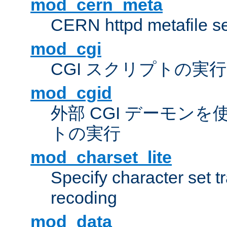
mod_cern_meta
CERN httpd metafile s
mod_cgi
CGI スクリプトの実行
mod_cgid
外部 CGI デーモンを使
トの実行
mod_charset_lite
Specify character set tr
recoding
mod_data