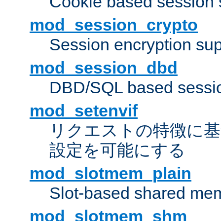
Cookie based session 
mod_session_crypto
Session encryption sup
mod_session_dbd
DBD/SQL based sessio
mod_setenvif
リクエストの特徴に基
設定を可能にする
mod_slotmem_plain
Slot-based shared mem
mod_slotmem_shm