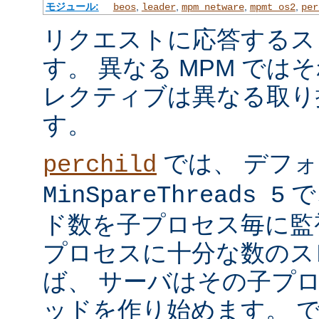
モジュール:
,
,
,
,
beos
leader
mpm_netware
mpmt_os2
per
リクエストに応答するス
す。 異なる MPM では
レクティブは異なる取り
す。
では、 デフ
perchild
で
MinSpareThreads 5
ド数を子プロセス毎に監
プロセスに十分な数のス
ば、 サーバはその子プ
ッドを作り始めます。 