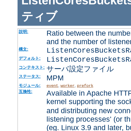
ListenCoresBucket
ティブ
Ratio between the number
説明:
and the number of listene
ListenCoresBuckets
構文:
ListenCoresBucketsR
デフォルト:
サーバ設定ファイル
コンテキスト:
MPM
ステータス:
モジュール:
,
,
event
worker
prefork
Available in Apache HTTP
互換性:
kernel supporting the soc
and distributing new conn
listening processes' (or th
(eg. Linux 3.9 and later, b