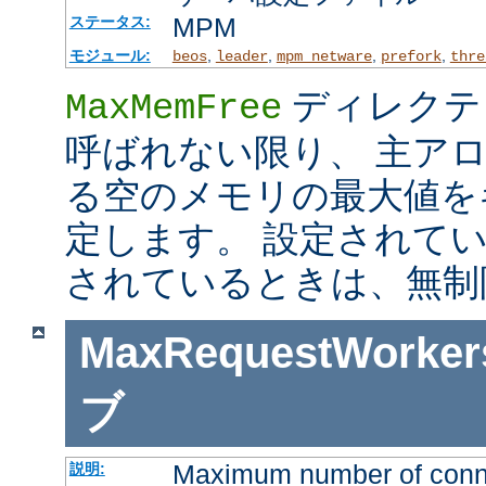
MPM
ステータス:
モジュール:
,
,
,
,
beos
leader
mpm_netware
prefork
thre
ディレクテ
MaxMemFree
呼ばれない限り、 主ア
る空のメモリの最大値を
定します。 設定されて
されているときは、無制
MaxRequestWorker
ブ
Maximum number of connec
説明: