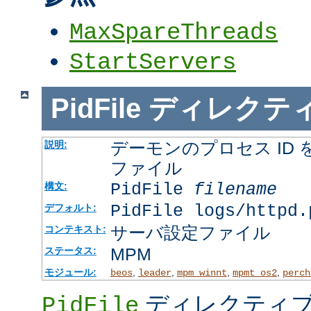
MaxSpareThreads
StartServers
PidFile
ディレクテ
デーモンのプロセス ID
説明:
ファイル
PidFile
filename
構文:
PidFile logs/httpd.
デフォルト:
サーバ設定ファイル
コンテキスト:
MPM
ステータス:
モジュール:
,
,
,
,
beos
leader
mpm_winnt
mpmt_os2
perch
ディレクティブ
PidFile