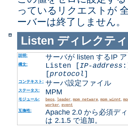
っているリクエストが 
ーバーは終了しません。
Listen
ディレクティ
サーバが listen するI
説明:
Listen [
IP-address
:
構文:
[
protocol
]
サーバ設定ファイル
コンテキスト:
MPM
ステータス:
モジュール:
,
,
,
,
beos
leader
mpm_netware
mpm_winnt
mp
,
worker
event
Apache 2.0 から必
互換性:
は 2.1.5 で追加。