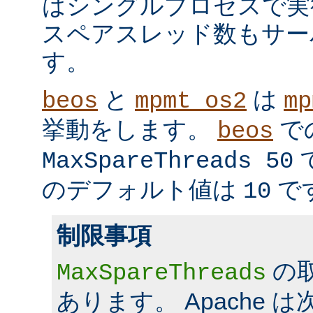
はシングルプロセスで実
スペアスレッド数もサー
す。
と
は
beos
mpmt_os2
mp
挙動をします。
で
beos
MaxSpareThreads 50
のデフォルト値は
で
10
制限事項
の
MaxSpareThreads
あります。 Apache 