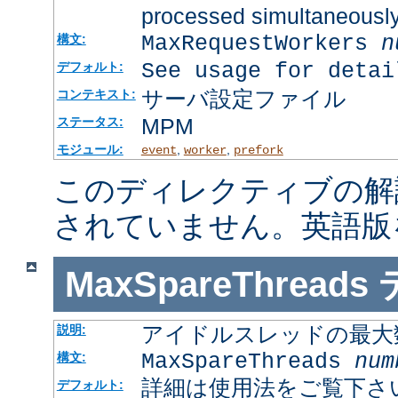
processed simultaneousl
MaxRequestWorkers
n
構文:
See usage for detai
デフォルト:
サーバ設定ファイル
コンテキスト:
MPM
ステータス:
モジュール:
,
,
event
worker
prefork
このディレクティブの解
されていません。英語版
MaxSpareThreads
アイドルスレッドの最大
説明:
MaxSpareThreads
num
構文:
詳細は使用法をご覧下さ
デフォルト: