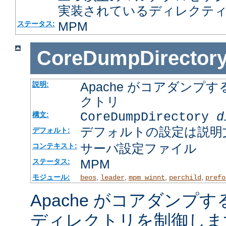
実装されているディレクテ
MPM
ステータス:
CoreDumpDirector
Apache がコアダン
説明:
クトリ
CoreDumpDirectory
d
構文:
デフォルトの設定は説明
デフォルト:
サーバ設定ファイル
コンテキスト:
MPM
ステータス:
モジュール:
,
,
,
,
beos
leader
mpm_winnt
perchild
prefo
Apache がコアダンプ
ディレクトリを制御しま