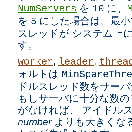
を
に、
NumServers
10
を
にした場合は、最小で
5
スレッドが システム上
す。
,
,
worker
leader
threa
ォルトは
MinSpareThr
ドルスレッド数をサーバ
もしサーバに十分な数の
がなければ、 アイドル
number
よりも大きくなる