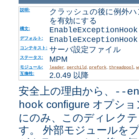
クラッシュの後に例外ハ
説明:
を有効にする
EnableExceptionHook
構文:
EnableExceptionHook
デフォルト:
サーバ設定ファイル
コンテキスト:
MPM
ステータス:
モジュール:
,
,
,
,
leader
perchild
prefork
threadpool
w
2.0.49 以降
互換性:
安全上の理由から、
--e
configure オ
hook
にのみ、このディレクテ
す。 外部モジュールを