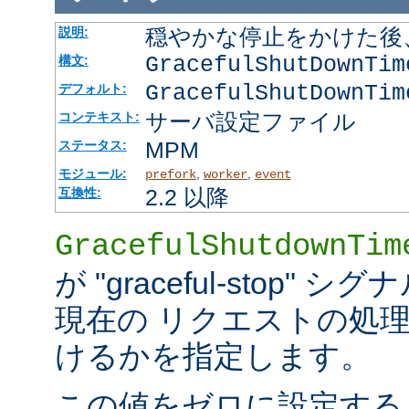
穏やかな停止をかけた後
説明:
GracefulShutDownTi
構文:
GracefulShutDownTim
デフォルト:
サーバ設定ファイル
コンテキスト:
MPM
ステータス:
モジュール:
,
,
prefork
worker
event
2.2 以降
互換性:
GracefulShutdownTim
が "graceful-stop
現在の リクエストの処
けるかを指定します。
この値をゼロに設定する