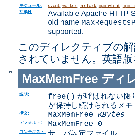
モジュール:
,
,
,
,
event
worker
prefork
mpm_winnt
mpm_n
Available Apache HTTP Se
互換性:
old name
MaxRequests
supported.
このディレクティブの解
されていません。英語版
MaxMemFree
ディ
が呼ばれない限
説明:
free()
が保持し続けられるメモ
MaxMemFree
KBytes
構文:
MaxMemFree 0
デフォルト:
サーバ設定ファイル
コンテキスト: