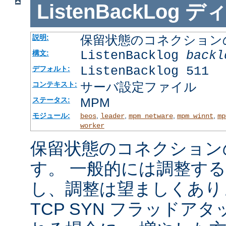
ListenBackLog
デ
保留状態のコネクション
説明:
ListenBacklog
backl
構文:
ListenBacklog 511
デフォルト:
サーバ設定ファイル
コンテキスト:
MPM
ステータス:
モジュール:
,
,
,
,
beos
leader
mpm_netware
mpm_winnt
mp
worker
保留状態のコネクション
す。 一般的には調整す
し、調整は望ましくあり
TCP SYN フラッドア