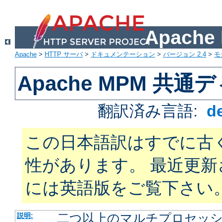
Apach
Apache
>
HTTP サーバ
>
ドキュメンテーション
>
バージョン 2.4
>
モ
Apache MPM 共
翻訳済み言語:
d
この日本語訳はすでに古
性があります。 最近更
には英語版をご覧下さい
二つ以上のマルチプロセッシン
説明: