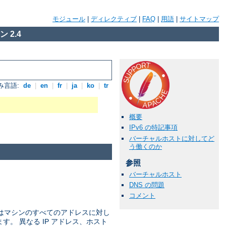
モジュール
|
ディレクティブ
|
FAQ
|
用語
|
サイトマップ
 2.4
み言語:
de
|
en
|
fr
|
ja
|
ko
|
tr
概要
IPv6 の特記事項
バーチャルホストに対してど
う働くのか
参照
バーチャルホスト
DNS の問題
コメント
ではマシンのすべてのアドレスに対し
ます。 異なる IP アドレス、ホスト