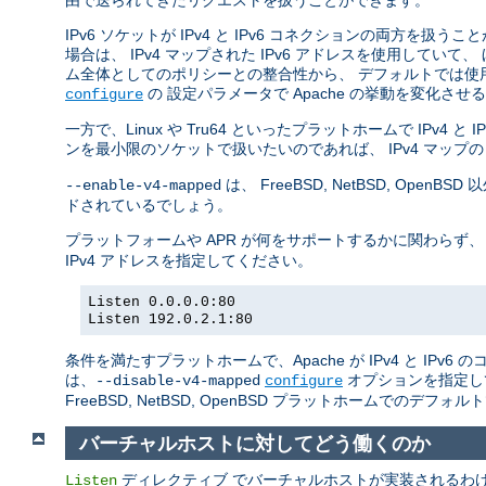
由で送られてきたリクエストを扱うことができます。
IPv6 ソケットが IPv4 と IPv6 コネクションの両方を扱う
場合は、 IPv4 マップされた IPv6 アドレスを使用していて、
ム全体としてのポリシーとの整合性から、 デフォルトでは使
の 設定パラメータで Apache の挙動を変化さ
configure
一方で、Linux や Tru64 といったプラットホームで IPv4
ンを最小限のソケットで扱いたいのであれば、 IPv4 マップの
は、 FreeBSD, NetBSD, O
--enable-v4-mapped
ドされているでしょう。
プラットフォームや APR が何をサポートするかに関わらず、
IPv4 アドレスを指定してください。
Listen 0.0.0.0:80
Listen 192.0.2.1:80
条件を満たすプラットホームで、Apache が IPv4 と IP
は、
オプションを指定し
--disable-v4-mapped
configure
FreeBSD, NetBSD, OpenBSD プラットホームでのデフォ
バーチャルホストに対してどう働くのか
ディレクティブ でバーチャルホストが実装されるわけでは
Listen