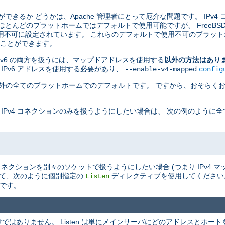
ことができるか どうかは、Apache 管理者にとって厄介な問題です。 IPv4
 ほとんどのプラットホームではデフォルトで使用可能ですが、 FreeBSD, Ne
用不可に設定されています。 これらのデフォルトで使用不可のプラット
せることができます。
 と IPv6 の両方を扱うには、マップドアドレスを使用する
以外の方法はあり
 IPv6 アドレスを使用する必要があり、
--enable-v4-mapped
config
penBSD 以外の全てのプラットホームでのデフォルトです。 ですから、おそらくお
 IPv4 コネクションのみを扱うようにしたい場合は、 次の例のように
v6 のコネクションを別々のソケットで扱うようにしたい場合 (つまり IPv4
て、次のように個別指定の
ディレクティブを使用してくださ
Listen
ルトです。
ありません。 Listen は単にメインサーバにどのアドレスとポートを L