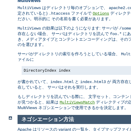
Multiviews
はディレクトリ毎のオプションで、
MultiViews
apache2.c
定されていると)
ファイルで
ディレクテ
.htaccess
Options
ださい。明示的に その名前を書く必要があります。
の効果は以下のようになります: サーバが
MultiViews
/some
存在
しない
場合、 サーバはディレクトリを読んで
にあ
foo.*
き、メディアタイプとコンテントエンコーディングは、そのフ
のを選びます。
サーバがディレクトリの索引を作ろうとしている場合、
Mult
ァイルに
DirectoryIndex index
が書かれていて、
と
が 両方存在
index.html
index.html3
在していると、 サーバはそれを実行します。
もしディレクトリを読んでいる際に、 文字セット、コンテン
が見つかると、結果は
ディレクティブの
MultiViewsMatch
MultiViews ネゴシエーションで使用できるかを決定します。
ネゴシエーション方法
Apache はリソースの variant の一覧を、タイプマップ