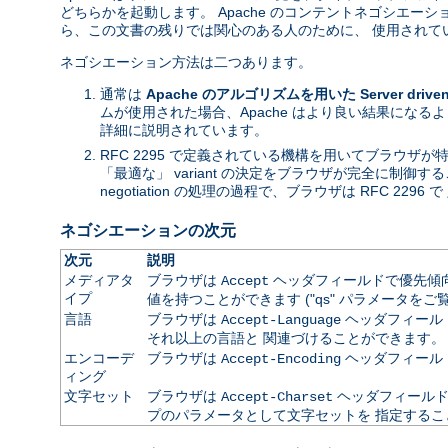
どちらかを起動します。 Apache のコンテントネゴシエ
ら、この文書の残りでは関心のある人のために、 使用されて
ネゴシエーション方法は二つあります。
通常は
Apache のアルゴリズムを用いた Server driven n
ムが使用された場合、Apache はより良い結果になる
詳細に説明されています。
RFC 2295 で定義されている機構を用いてブラウザ
「最適な」 variant の決定をブラウザが完全に制御す
negotiation の処理の過程で、ブラウザは RFC 2296 で 
ネゴシエーションの次元
次元
説明
メディアタ
ブラウザは
ヘッダフィールドで優先傾向を
Accept
イプ
値を持つことができます ("qs" パラメータをご
言語
ブラウザは
ヘッダフィールドで
Accept-Language
それ以上の言語と 関連づけることができます。
エンコーデ
ブラウザは
ヘッダフィール
Accept-Encoding
ィング
文字セット
ブラウザは
ヘッダフィールドで
Accept-Charset
プのパラメータとして文字セットを 指定するこ