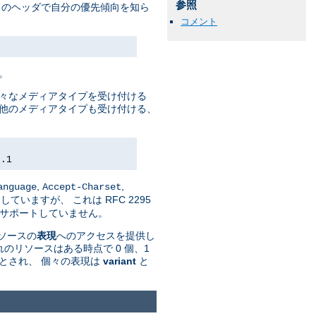
参照
トのヘッダで自分の優先傾向を知ら
コメント
。
様々なメディアタイプを受け付ける
して 他のメディアタイプも受け付ける、
0.1
,
,
anguage
Accept-Charset
していますが、 これは RFC 2295
n' はサポートしていません。
リソースの
表現
へのアクセスを提供し
のリソースはある時点で 0 個、1
とされ、 個々の表現は
variant
と