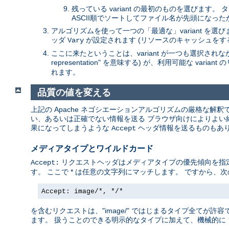
残っている variant の最初のものを選びます
ASCII順でソートしてファイル名が先頭になっ
アルゴリズムを使って一つの「最適な」variant を
ッダ
が設定されます (リソースのキャッシュをす
Vary
ここに来たということは、variant が一つも選択されなかっ
representation" を意味する) が、利用可能な va
れます。
品質の値を変える
上記の Apache ネゴシエーションアルゴリズムの厳格な解
い、あるいは正確でない情報を送る ブラウザ向けによりよい結果
果になってしまうような
ヘッダ情報を送るものもあり
Accept
メディアタイプとワイルドカード
リクエストヘッダはメディアタイプの優先傾向を指定します
Accept:
す。 ここで * は任意の文字列にマッチします。 ですから、次
Accept: image/*, */*
を含むリクエストは、"image/" ではじまるタイプ全てが許容で
ます。 扱うことのできる明示的なタイプに加えて、機械的に