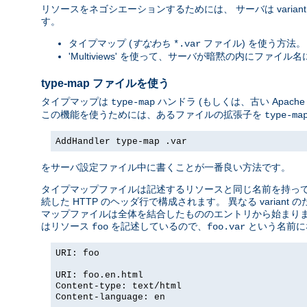
リソースをネゴシエーションするためには、 サーバは vari
す。
タイプマップ (
すなわち
ファイル) を使う方法。 
*.var
'Multiviews' を使って、サーバが暗黙の内にファ
type-map ファイルを使う
タイプマップは
ハンドラ (もしくは、古い Apac
type-map
この機能を使うためには、あるファイルの拡張子を
type-ma
AddHandler type-map .var
をサーバ設定ファイル中に書くことが一番良い方法です。
タイプマップファイルは記述するリソースと同じ名前を持っていて
続した HTTP のヘッダ行で構成されます。 異なる vari
マップファイルは全体を結合したもののエントリから始まりま
はリソース
を記述しているので、
という名前に
foo
foo.var
URI: foo
URI: foo.en.html
Content-type: text/html
Content-language: en