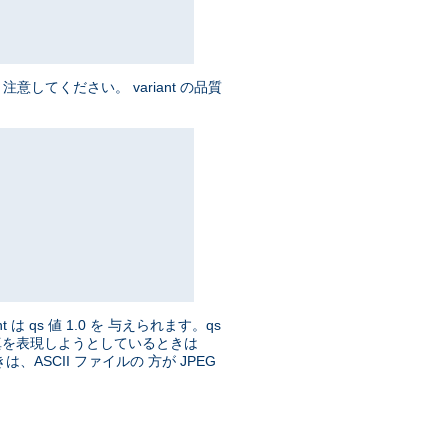
してください。 variant の品質
t は qs 値 1.0 を 与えられます。qs
、写真を表現しようとしているときは
ASCII ファイルの 方が JPEG