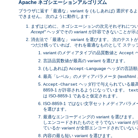
Apache ネゴシエーションアルゴリズム
ブラウザに返す「最適な」variant を (もしあれば) 選択
できません。 次のように動作します:
まずはじめに、ネゴシエーションの次元それぞれにつ
Accept*
ヘッダでその variant が許容できないことが
消去法で「最適な」 variant を選びます。 次のテストが
つだけ残っていれば、それを最適なものとして ステップ 3
variant のメディアタイプの品質数値と
ヘ
Accept
言語品質数値が最高の variant を選びます。
(もしあれば)
ヘッダの言語順か
Accept-Language
最高「レベル」のメディアパラメータ (text/htm
ヘッダ行で与えられている最高の
Accept-Charset
8859-1 が許容されるようになっています。
tex
は ISO-8859-1 であると仮定されます。
ISO-8859-1
ではない
文字セットメディアパラメータと
を選びます。
最適なエンコーディングの variant を選びます。 
しエンコードされたものとそうでない variant が
ているか variant が全部エンコードされていないと
内容の最も短い variant を選びます。