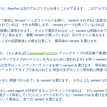
するように Apache は次のアルゴリズムを使うことができます。 このア
いて適切な
Accept*
ヘッダフィールドを調べ、 variant それぞれに品
示されていれば、それを削除します。 variant が一つも残っていなければ
順番に適用されます。 テストで選択されなかった variant は削除されていき
 に進みます。 複数 variant が残っていれば、次のテストに進みます
ッダの品質数値との積を計算して、最高値の variant を選びます。
、 (もしあれば)
ディレクティブの言語順で最適な言語
LanguagePriority
l メディアタイプのバージョンを与えるために使われます) を持つ varian
文字セット メディアパラメータを持つ variant を選びます。 明示的
メディアタイプであるけれども 特定の文字セットに明示的に関連づけられ
t/*
 関連づけられている variant を選びます。 そのような variant が
もし user-agent が許容するエンコーディングがあれば、 その varia
混ざって存在していたらエンコードされていない variant のみを選びます。
いう場合は、 全ての variant を選びます。