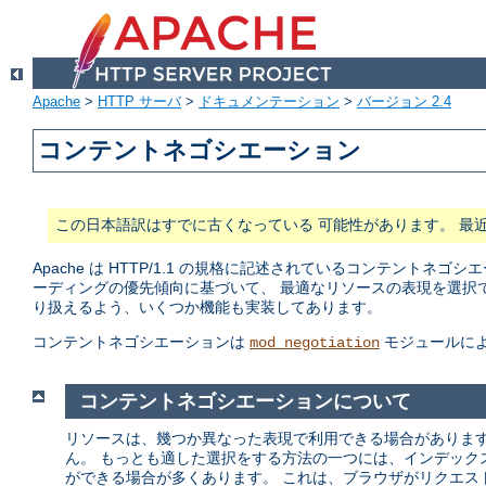
Apache
>
HTTP サーバ
>
ドキュメンテーション
>
バージョン 2.4
コンテントネゴシエーション
この日本語訳はすでに古くなっている 可能性があります。 最
Apache は HTTP/1.1 の規格に記述されているコンテン
ーディングの優先傾向に基づいて、 最適なリソースの表現を選択
り扱えるよう、いくつか機能も実装してあります。
コンテントネゴシエーションは
モジュールに
mod_negotiation
コンテントネゴシエーションについて
リソースは、幾つか異なった表現で利用できる場合があります
ん。 もっとも適した選択をする方法の一つには、インデック
ができる場合が多くあります。 これは、ブラウザがリクエス