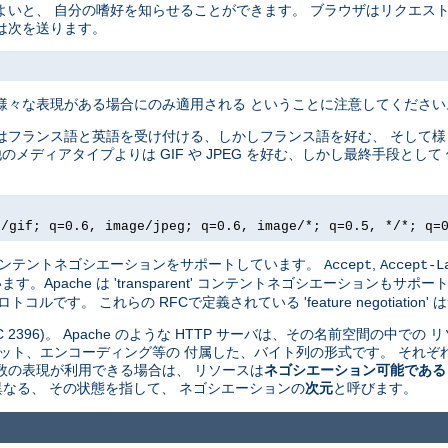
よいと、 自分の嗜好を知らせることができます。 ブラウザはリクエス
は次を送ります。
様々な表現がある場合にのみ適用される ということに注意してください
はフランス語と英語を受け付ける、しかしフランス語を好む、 そして
他のメディアタイプよりは GIF や JPEG を好む、しかし最終手段と
e/gif; q=0.6, image/jpeg; q=0.6, image/*; q=0.5, */*; q=
driven' コンテントネゴシエーションをサポートしています。
,
Accept
Accept-L
pache は 'transparent' コンテントネゴシエーションもサポート
ルです。 これらの RFCで定義されている 'feature negotiatio
 2396)。 Apache のような HTTP サーバは、その名前空間の中での 
ット、エンコーディング等の 付属した、バイト列の形式です。 それぞれ
数の表現が利用できる場合は、 リソースは
ネゴシエーション可能である
 が異なる、 その状態を指して、 ネゴシエーションの
次元
と呼びます。