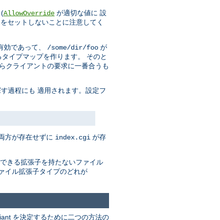
(
が適切な値に 設
AllowOverride
をセットしないことに注意してく
有効であって、
が
/some/dir/foo
タイプマップを作ります。 そのと
からクライアントの要求に一番合うも
す過程にも 適用されます。設定フ
の両方が存在せずに
が存
index.cgi
できる拡張子を持たないファイル
ァイル拡張子タイプのどれが
riant を決定するために二つの方法の