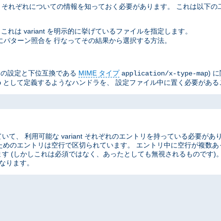
ant それぞれについての情報を知っておく必要があります。 これは以下
これは variant を明示的に挙げているファイルを指定します。
イル名にパターン照合を 行なってその結果から選択する方法。
he の設定と下位互換である
MIME タイプ
) 
application/x-type-map
として定義するようなハンドラを、 設定ファイル中に置く必要がある
p
、 利用可能な variant それぞれのエントリを持っている必要があ
ant のためのエントリは空行で区切られています。 エントリ中に空行が複
す (しかしこれは必須ではなく、あったとしても無視されるものです)
なります。