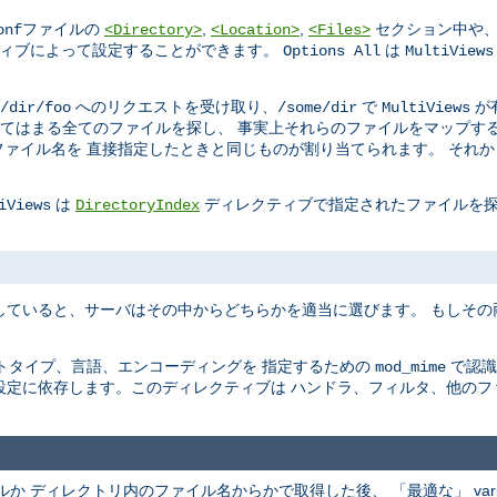
ファイルの
,
,
セクション中や、
onf
<Directory>
<Location>
<Files>
ィブによって設定することができます。
は
Options All
MultiViews
へのリクエストを受け取り、
で
が
/dir/foo
/some/dir
MultiViews
てはまる全てのファイルを探し、 事実上それらのファイルをマップする
ァイル名を 直接指定したときと同じものが割り当てられます。 それ
は
ディレクティブで指定されたファイルを探
iViews
DirectoryIndex
していると、サーバはその中からどちらかを適当に選びます。 もしそ
トタイプ、言語、エンコーディングを 指定するための
で認識
mod_mime
設定に依存します。このディレクティブは ハンドラ、フィルタ、他のフ
ファイルか ディレクトリ内のファイル名からかで取得した後、 「最適な」 va