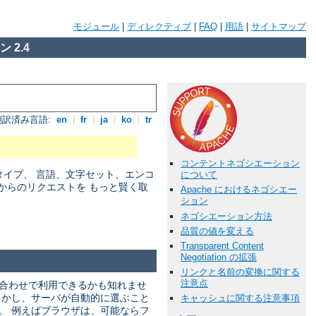
モジュール
|
ディレクティブ
|
FAQ
|
用語
|
サイトマップ
 2.4
翻訳済み言語:
en
|
fr
|
ja
|
ko
|
tr
コンテントネゴシエーション
アタイプ、 言語、文字セット、エンコ
について
からのリクエストを もっと賢く取
Apache におけるネゴシエー
ション
ネゴシエーション方法
品質の値を変える
Transparent Content
Negotiation の拡張
リンクと名前の変換に関する
注意点
み合わせで利用できるかも知れませ
しかし、サーバが自動的に選ぶこと
キャッシュに関する注意事項
。 例えばブラウザは、可能ならフ