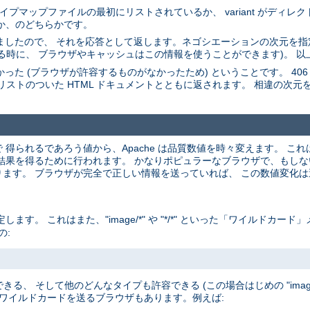
。 タイプマップファイルの最初にリストされているか、 variant がディ
たか、のどちらかです。
選びましたので、 それを応答として返します。ネゴシエーションの次元を指定
る時に、 ブラウザやキャッシュはこの情報を使うことができます)。 以
た (ブラウザが許容するものがなかったため) ということです。 406 ステータス
riant のリストのついた HTML ドキュメントとともに返されます。 相違の次元
釈で 得られるであろう値から、Apache は品質数値を時々変えます。 
を得るために行われます。 かなりポピュラーなブラウザで、もしないと間違
ます。 ブラウザが完全で正しい情報を送っていれば、 この数値変化
。 これはまた、"image/*" や "*/*" といった「ワイルドカー
の:
きる、 そして他のどんなタイプも許容できる (この場合はじめの "image
 ワイルドカードを送るブラウザもあります。例えば: