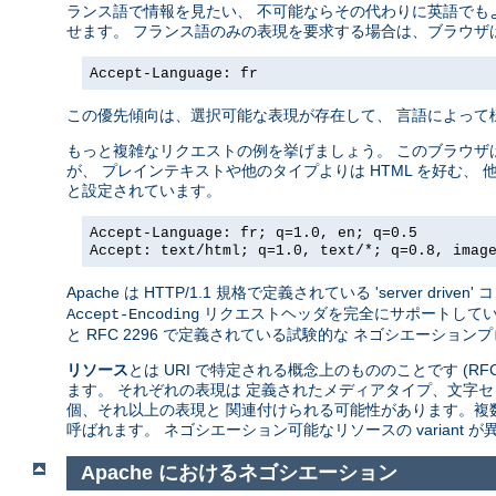
ランス語で情報を見たい、 不可能ならその代わりに英語でも
せます。 フランス語のみの表現を要求する場合は、ブラウザ
Accept-Language: fr
この優先傾向は、選択可能な表現が存在して、 言語によって
もっと複雑なリクエストの例を挙げましょう。 このブラウザ
が、 プレインテキストや他のタイプよりは HTML を好む、 
と設定されています。
Accept-Language: fr; q=1.0, en; q=0.5
Accept: text/html; q=1.0, text/*; q=0.8, imag
Apache は HTTP/1.1 規格で定義されている 'server 
リクエストヘッダを完全にサポートしています。A
Accept-Encoding
と RFC 2296 で定義されている試験的な ネゴシエーションプロトコ
リソース
とは URI で特定される概念上のもののことです (RFC
ます。 それぞれの表現は 定義されたメディアタイプ、文字セ
個、それ以上の表現と 関連付けられる可能性があります。複
呼ばれます。 ネゴシエーション可能なリソースの variant
Apache におけるネゴシエーション