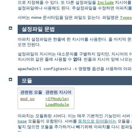
으로 지정해줄 수 있다. 또 다른 설정파일을
지시어를 
Include
설정파일에나 사용해도 된다. 주설정파일을 수정하면 아파치를
서버는 mime 문서타입을 담은 파일도 읽는다. 파일명은
Types
설정파일 문법
아파치 설정파일은 한줄에 한 지시어를 사용한다. 줄 마지막 문자
오면 안된다.
설정파일의 지시어는 대소문자를 구별하지 않지만, 지시어의 아
지시어와 같은 줄에 사용할 수
없다
. 빈줄과 지시어 앞에 나오는
나
명령행 옵션을 사용하여 아파
apache2ctl configtest
-t
모듈
관련된 모듈
관련된 지시어
mod_so
<IfModule>
LoadModule
아파치는 모듈화된 서버다. 이는 매우 기본적인 기능만이 서버
base
모듈들이 포함된다. 서버를
동적으로 읽어들이는
모듈을 
렇지 않으면 모듈을 추가하거나 빼기위해 아파치를 다시 컴파일