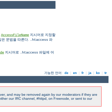
은
지시어로 지정할
AccessFileName
은 문법을 따른다.
파
.htaccess
지시어로
파일에 어
de
.htaccess
가능한 언어:
de
|
en
|
fr
|
ja
|
ko
|
tr
ver, and may be removed again by our moderators if they are
ither our IRC channel, #httpd, on Freenode, or sent to our