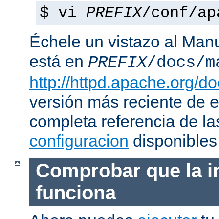
$ vi
PREFIX
/conf/ap
Échele un vistazo al Man
está en
PREFIX
/docs/m
http://httpd.apache.org/do
versión más reciente de 
completa referencia de l
configuracion
disponibles
Comprobar que la i
funciona