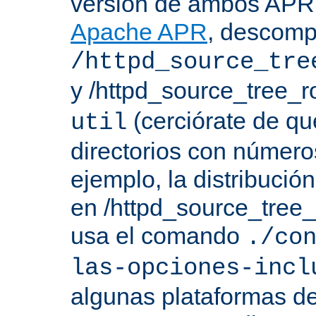
versión de ambos APR 
Apache APR
, descomp
/httpd_source_tre
y /httpd_source_tree_r
(cerciórate de qu
util
directorios con número
ejemplo, la distribuci
en /httpd_source_tree_r
usa el comando
./co
las-opciones-incl
algunas plataformas de