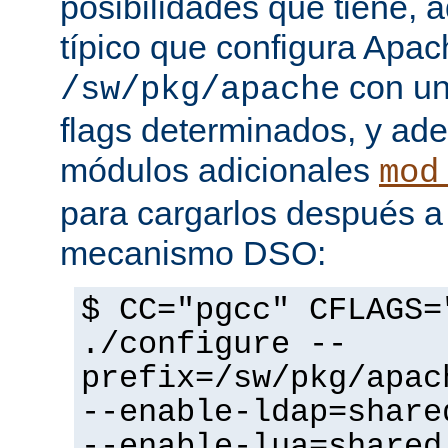
posibilidades que tiene, 
típico que configura Apac
con un
/sw/pkg/apache
flags determinados, y ad
módulos adicionales
mod
para cargarlos después a 
mecanismo DSO:
$ CC="pgcc" CFLAGS=
./configure --
prefix=/sw/pkg/apac
--enable-ldap=share
--enable-lua=shared