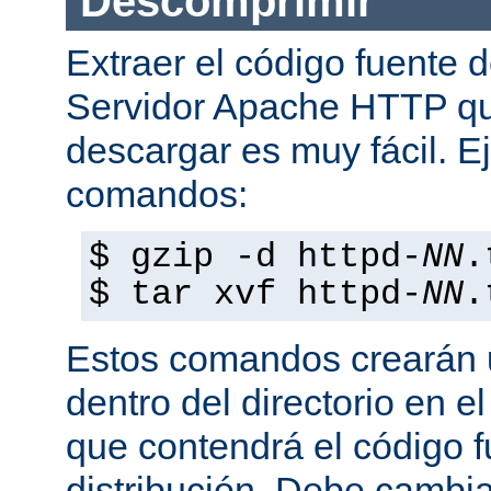
Descomprimir
Extraer el código fuente d
Servidor Apache HTTP q
descargar es muy fácil. E
comandos:
$ gzip -d httpd-
NN
.
$ tar xvf httpd-
NN
.
Estos comandos crearán u
dentro del directorio en e
que contendrá el código 
distribución. Debe cambia