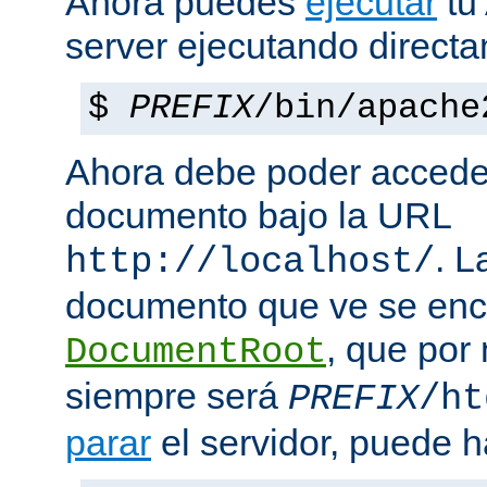
Ahora puedes
ejecutar
tu
server ejecutando direct
$
PREFIX
/bin/apache
Ahora debe poder acceder
documento bajo la URL
. L
http://localhost/
documento que ve se enc
, que por
DocumentRoot
siempre será
PREFIX
/ht
parar
el servidor, puede h