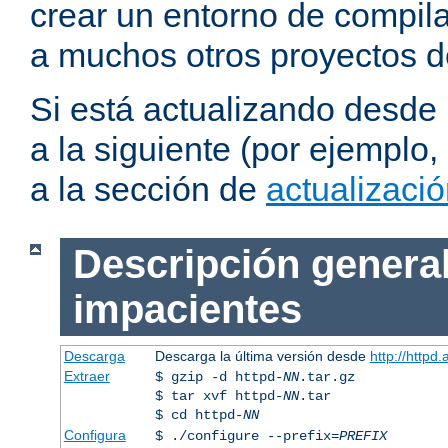
crear un entorno de compil
a muchos otros proyectos d
Si está actualizando desde
a la siguiente (por ejemplo,
a la sección de
actualizaci
Descripción general
impacientes
Descarga
Descarga la última versión desde
http://httpd
Extraer
$ gzip -d httpd-
NN
.tar.gz
$ tar xvf httpd-
NN
.tar
$ cd httpd-
NN
Configura
$ ./configure --prefix=
PREFIX