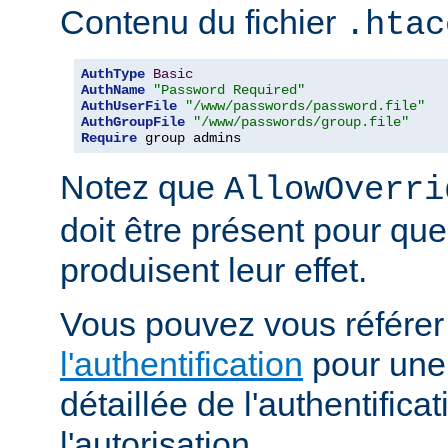
Contenu du fichier
.htac
AuthType
Basic
AuthName
"Password Required"
AuthUserFile
"/www/passwords/password.file"
AuthGroupFile
"/www/passwords/group.file"
Require
 group admins
Notez que
AllowOverri
doit être présent pour que
produisent leur effet.
Vous pouvez vous référe
l'authentification
pour une 
détaillée de l'authentificat
l'autorisation.