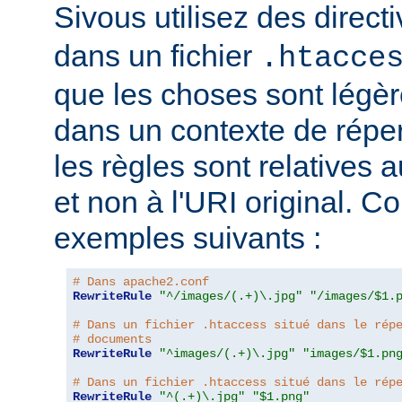
Sivous utilisez des direct
dans un fichier
.htacce
que les choses sont légèr
dans un contexte de répert
les règles sont relatives a
et non à l'URI original. C
exemples suivants :
# Dans apache2.conf
RewriteRule
"^/images/(.+)\.jpg"
"/images/$1.
# Dans un fichier .htaccess situé dans le rép
# documents
RewriteRule
"^images/(.+)\.jpg"
"images/$1.pn
# Dans un fichier .htaccess situé dans le rép
RewriteRule
"^(.+)\.jpg"
"$1.png"