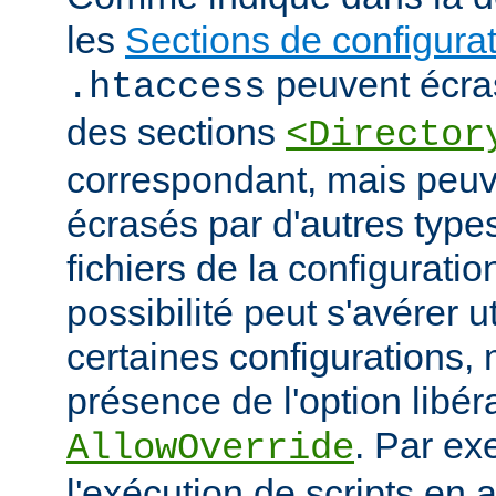
les
Sections de configura
peuvent écras
.htaccess
des sections
<Director
correspondant, mais peu
écrasés par d'autres type
fichiers de la configuratio
possibilité peut s'avérer u
certaines configurations
présence de l'option libér
. Par ex
AllowOverride
l'exécution de scripts en a