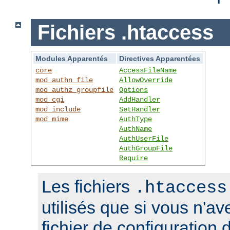
Fichiers .htaccess
Modules Apparentés
Directives Apparentées
core
AccessFileName
mod_authn_file
AllowOverride
mod_authz_groupfile
Options
mod_cgi
AddHandler
mod_include
SetHandler
mod_mime
AuthType
AuthName
AuthUserFile
AuthGroupFile
Require
Les fichiers
.htaccess
utilisés que si vous n'a
fichier de configuration 