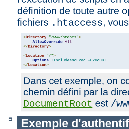
définition de toute autre 
fichiers
, vous
.htaccess
<
Directory
"/www/htdocs"
>
AllowOverride
All
</
Directory
>
<
Location
"/"
>
Options
+IncludesNoExec
-ExecCGI
</
Location
>
Dans cet exemple, on co
chemin défini par la dire
est
DocumentRoot
/ww
Exemple d'authentif