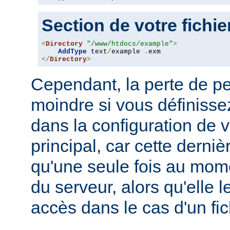
Section de votre fichi
<
Directory
"/www/htdocs/example"
>
AddType
 text
/
example 
.
</
Directory
>
Cependant, la perte de p
moindre si vous définissez
dans la configuration de v
principal, car cette derni
qu'une seule fois au mo
du serveur, alors qu'elle 
accès dans le cas d'un fi