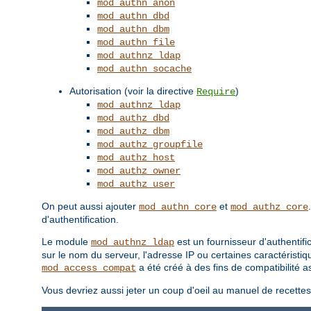
mod_authn_anon
mod_authn_dbd
mod_authn_dbm
mod_authn_file
mod_authnz_ldap
mod_authn_socache
Autorisation (voir la directive
)
Require
mod_authnz_ldap
mod_authz_dbd
mod_authz_dbm
mod_authz_groupfile
mod_authz_host
mod_authz_owner
mod_authz_user
On peut aussi ajouter
et
mod_authn_core
mod_authz_core
d'authentification.
Le module
est un fournisseur d'authentifi
mod_authnz_ldap
sur le nom du serveur, l'adresse IP ou certaines caractéristiq
a été créé à des fins de compatibilité
mod_access_compat
Vous devriez aussi jeter un coup d'oeil au manuel de recette