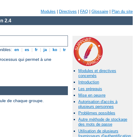
Modules
|
Directives
|
FAQ
|
Glossaire
|
Plan du site
n 2.4
nibles:
en
|
es
|
fr
|
ja
|
ko
|
tr
 processus qui permet à une
Modules et directives
concernés
Introduction
Les prérequis
Mise en oeuvre
odule de chaque groupe.
Autorisation d'accès à
plusieurs personnes
Problèmes possibles
Autre méthode de stockage
des mots de passe
Utilisation de plusieurs
fournisseurs d'authentification