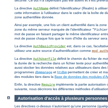
sécurité. Ce but n'a cependant pas été atteint et il est préfér
La directive
définit l'
Identificateur
(Realm) à utiliser
AuthName
cette information à l'utilisateur dans le cadre de la boîte de
zone authentifiée donnée.
Ainsi par exemple, une fois un client authentifié dans la zone
zone du même serveur marquée de l'identificateur
"Fichier
mot de passe en faisant partager le même identificateur entr
mot de passe chaque fois que le nom d'hôte du serveur sera 
La directive
est, dans ce cas, facultativ
AuthBasicProvider
utilisez une autre source d'authentification comme
mod_auth
La directive
définit le chemin du fichier de 
AuthUserFile
la durée de la recherche dans un fichier texte pour authentif
aussi stocker les données relatives aux utilisateurs dans d
programmes
et
permettent de créer et man
dbmmanage
htdbm
des modules tiers dans la
Base de données des modules d'
Enfin, la directive
implémente la partie autorisation d
Require
suivante, nous décrirons les différentes méthodes d'utilisation
Autorisation d'accès à plusieurs personnes
Les directives ci-dessus n'autorisent qu'une personne (quelq