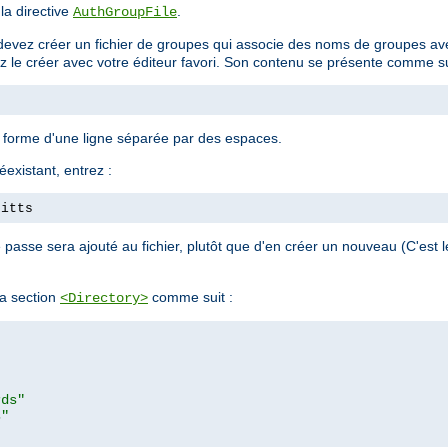
 la directive
.
AuthGroupFile
devez créer un fichier de groupes qui associe des noms de groupes avec
ez le créer avec votre éditeur favori. Son contenu se présente comme su
a forme d'une ligne séparée par des espaces.
éexistant, entrez :
pitts
passe sera ajouté au fichier, plutôt que d'en créer un nouveau (C'est
a section
comme suit :
<Directory>
rds"
s"