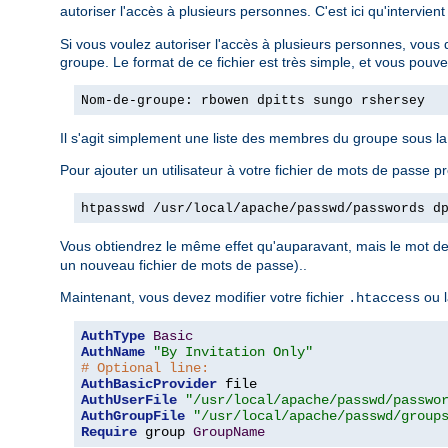
autoriser l'accès à plusieurs personnes. C'est ici qu'intervient
Si vous voulez autoriser l'accès à plusieurs personnes, vous 
groupe. Le format de ce fichier est très simple, et vous pouv
Nom-de-groupe: rbowen dpitts sungo rshersey
Il s'agit simplement une liste des membres du groupe sous l
Pour ajouter un utilisateur à votre fichier de mots de passe pr
htpasswd /usr/local/apache/passwd/passwords d
Vous obtiendrez le même effet qu'auparavant, mais le mot de 
un nouveau fichier de mots de passe)..
Maintenant, vous devez modifier votre fichier
ou l
.htaccess
AuthType
Basic
AuthName
"By Invitation Only"
# Optional line:
AuthBasicProvider
AuthUserFile
"/usr/local/apache/passwd/passwo
AuthGroupFile
"/usr/local/apache/passwd/group
Require
 group 
GroupName