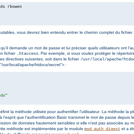
rds rbowen
tables, vous devrez bien entendu entrer le chemin complet du fichier. 
qu'il demande un mot de passe et lui préciser quels utilisateurs ont l'au
 un fichier
. Par exemple, si vous voulez protéger le répertoir
.htaccess
les directives suivantes, soit dans le fichier
/usr/local/apache/htdo
 "/usr/local/apache/htdocs/secret"> :
rds"
éfinit la méthode utilisée pour authentifier l'utilisateur. La méthode la 
à l'esprit que l'authentification Basic transmet le mot de passe depuis le 
mission de données hautement sensibles si elle n'est pas associée au 
ette méthode est implémentée par le module
et a ét
mod_auth_digest