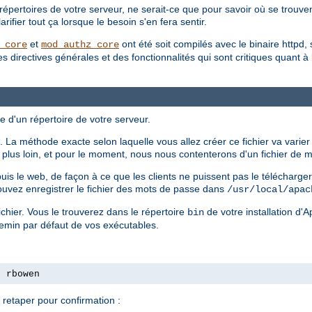
répertoires de votre serveur, ne serait-ce que pour savoir où se trouvent
ifier tout ça lorsque le besoin s'en fera sentir.
et
ont été soit compilés avec le binaire httpd, 
_core
mod_authz_core
irectives générales et des fonctionnalités qui sont critiques quant à la 
e d'un répertoire de votre serveur.
 La méthode exacte selon laquelle vous allez créer ce fichier va varier
ls plus loin, et pour le moment, nous nous contenterons d'un fichier de
epuis le web, de façon à ce que les clients ne puissent pas le télécharg
ouvez enregistrer le fichier des mots de passe dans
/usr/local/apac
chier. Vous le trouverez dans le répertoire
de votre installation d'
bin
hemin par défaut de vos exécutables.
s rbowen
retaper pour confirmation :