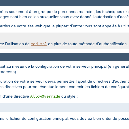
tinées seulement à un groupe de personnes restreint, les techniques ex
ages sont bien celles auxquelles vous avez donné l'autorisation d'accè
rties de votre site web que la plupart d'entre vous sont appelés à utilis
z l'utilisation de
en plus de toute méthode d'authentification.
mod_ssl
 soit au niveau de la configuration de votre serveur principal (en génér
)
taccess
iguration de votre serveur devra permettre l'ajout de directives d'authent
les directives pourront éventuellement contenir les fichiers de configura
n d'une directive
du style :
AllowOverride
ans le fichier de configuration principal, vous devrez bien entendu possé