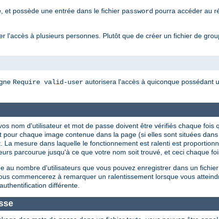
, et possède une entrée dans le fichier
pourra accéder au rép
e
password
 l'accès à plusieurs personnes. Plutôt que de créer un fichier de groupes
igne
autorisera l'accès à quiconque possédant un
Require valid-user
ue vos nom d'utilisateur et mot de passe doivent être vérifiés chaque f
t pour chaque image contenue dans la page (si elles sont situées dan
. La mesure dans laquelle le fonctionnement est ralenti est proportionnel
isateurs parcourue jusqu'à ce que votre nom soit trouvé, et ceci chaque f
 au nombre d'utilisateurs que vous pouvez enregistrer dans un fichier
 vous commencerez à remarquer un ralentissement lorsque vous atteind
authentification différente.
sse