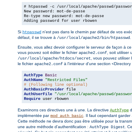
# htpasswd -c /usr/local/apache/passwd/passwo
New password: mot-de-passe
Re-type new password: mot-de-passe
Adding password for user rbowen
Si
n'est pas dans le chemin par défaut de vos exécu
htpasswd
défaut, il se trouve à
.
/usr/local/apache2/bin/htpasswd
Ensuite, vous allez devoir configurer le serveur de façon à ce 
vous pouvez soit éditer le fichier
, soit utiliser
apache2.conf
, vous pouvez utiliser 
/usr/local/apache/htdocs/secret
le fichier
à l'intérieur d'une section <Directory
apache2.conf
AuthType
Basic
AuthName
"Restricted Files"
# (Following line optional)
AuthBasicProvider
AuthUserFile
"/usr/local/apache/passwd/passwo
Require
 user rbowen
Examinons ces directives une à une. La directive
d
AuthType
implémentée par
. Il faut cependant garder 
mod_auth_basic
Cette méthode ne devra donc pas être utilisée pour la trans
une autre méthode d'authentification :
. C
AuthType Digest