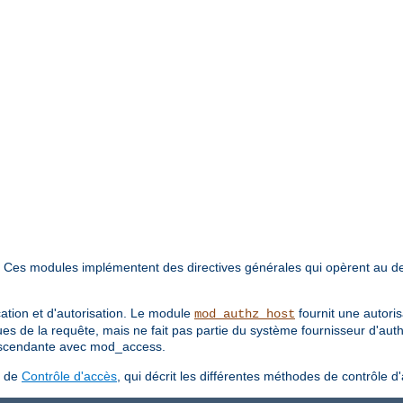
. Ces modules implémentent des directives générales qui opèrent au d
cation et d'autorisation. Le module
fournit une autori
mod_authz_host
ues de la requête, mais ne fait pas partie du système fournisseur d'aut
 ascendante avec mod_access.
s de
Contrôle d'accès
, qui décrit les différentes méthodes de contrôle d