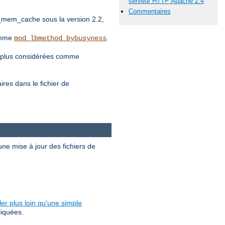
serveur HTTP Apache 2.4
Commentaires
_mem_cache sous la version 2.2,
comme
.
mod_lbmethod_bybusyness
nt plus considérées comme
es dans le fichier de
ne mise à jour des fichiers de
ler plus loin qu'une simple
liquées.