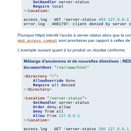
SetHandler
 server-status

Require
</
Location
>
access
.
log 
-
 GET 
/
server-status 
403
127.0
.
0.1
error
.
log 
-
 AH01797
:
 client denied by server 
Pourquoi httpd interdit l'accès à server-status alors que la 
sont prioritaires par rapport à celles d
mod_access_compat
L'exemple suivant quant à lui produit un résultat conforme :
Mélange d'anciennes et de nouvelles directives :
DocumentRoot
"/var/www/html"
<
Directory
"/"
>
AllowOverride
None
Require
</
Directory
>
<
Location
"/server-status"
>
SetHandler
 server-status

Order
 deny
,
allow

Deny
 from all

Allow
From
127.0
.
0.1
</
Location
>
access
.
log 
-
 GET 
/
server-status 
200
127.0
.
0.1