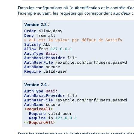
Dans les configurations où l'authentification et le contrôle d
l'exemple suivant, les requêtes qui correspondent aux
deux
c
Version 2.2 :
Order
 allow
,
Deny
# ALL est la valeur par défaut de Satisfy
Satisfy
Allow
 from 
127.0
.
0.1
AuthType
Basic
AuthBasicProvider
AuthUserFile
/
example
.
com
/
conf
/
users
.
AuthName
Require
 valid-user
Version 2.4 :
AuthType
Basic
AuthBasicProvider
AuthUserFile
/
example
.
com
/
conf
/
users
.
AuthName
<
RequireAll
>
Require
 valid-user

Require
 ip 
127.0
.
0.1
</
RequireAll
>