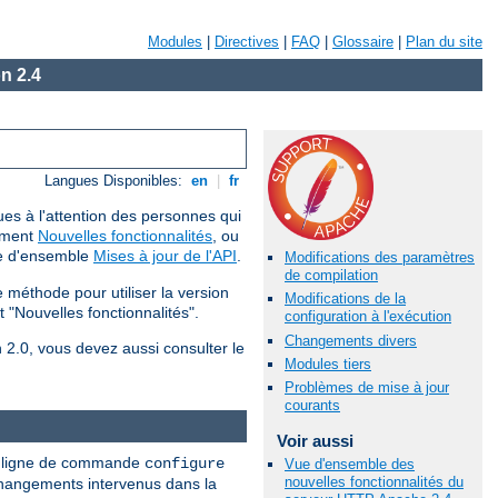
Modules
|
Directives
|
FAQ
|
Glossaire
|
Plan du site
n 2.4
Langues Disponibles:
en
|
fr
ues à l'attention des personnes qui
cument
Nouvelles fonctionnalités
, ou
ue d'ensemble
Mises à jour de l'API
.
Modifications des paramètres
de compilation
méthode pour utiliser la version
Modifications de la
 "Nouvelles fonctionnalités".
configuration à l'exécution
Changements divers
n 2.0, vous devez aussi consulter le
Modules tiers
Problèmes de mise à jour
courants
Voir aussi
nne ligne de commande
configure
Vue d'ensemble des
nouvelles fonctionnalités du
 changements intervenus dans la