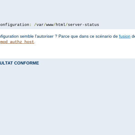
configuration
:
/
var
/
www
/
html
/
server-status
configuration semble l'autoriser ? Parce que dans ce scénario de
fusion
de
e
.
mod_authz_host
 RESULTAT CONFORME