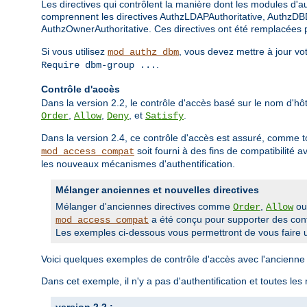
Les directives qui contrôlent la manière dont les modules d'aut
comprennent les directives AuthzLDAPAuthoritative, AuthzDBD
AuthzOwnerAuthoritative. Ces directives ont été remplacées pa
Si vous utilisez
, vous devez mettre à jour vo
mod_authz_dbm
.
Require dbm-group ...
Contrôle d'accès
Dans la version 2.2, le contrôle d'accès basé sur le nom d'hôte
,
,
, et
.
Order
Allow
Deny
Satisfy
Dans la version 2.4, ce contrôle d'accès est assuré, comme t
soit fourni à des fins de compatibilité 
mod_access_compat
les nouveaux mécanismes d'authentification.
Mélanger anciennes et nouvelles directives
Mélanger d'anciennes directives comme
,
o
Order
Allow
a été conçu pour supporter des confi
mod_access_compat
Les exemples ci-dessous vous permettront de vous faire u
Voici quelques exemples de contrôle d'accès avec l'ancienne 
Dans cet exemple, il n'y a pas d'authentification et toutes les