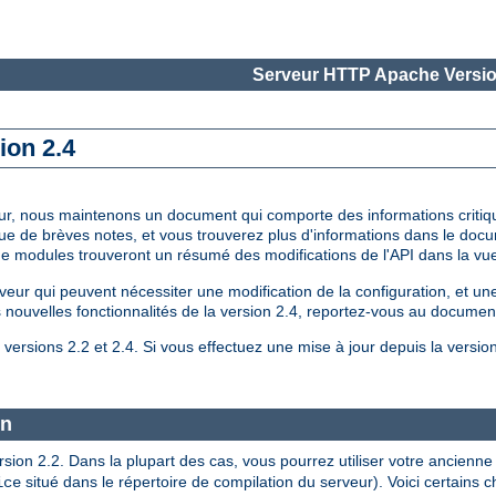
Serveur HTTP Apache Versio
ion 2.4
à jour, nous maintenons un document qui comporte des informations critiq
que de brèves notes, et vous trouverez plus d'informations dans le do
 de modules trouveront un résumé des modifications de l'API dans la v
 qui peuvent nécessiter une modification de la configuration, et une 
es nouvelles fonctionnalités de la version 2.4, reportez-vous au document
versions 2.2 et 2.4. Si vous effectuez une mise à jour depuis la versio
on
version 2.2. Dans la plupart des cas, vous pourrez utiliser votre ancie
situé dans le répertoire de compilation du serveur). Voici certains
ice