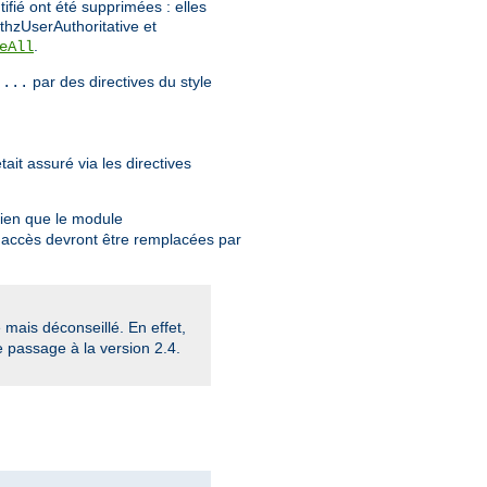
tifié ont été supprimées : elles
thzUserAuthoritative et
.
eAll
par des directives du style
 ...
ait assuré via les directives
Bien que le module
 d'accès devront être remplacées par
mais déconseillé. En effet,
e passage à la version 2.4.