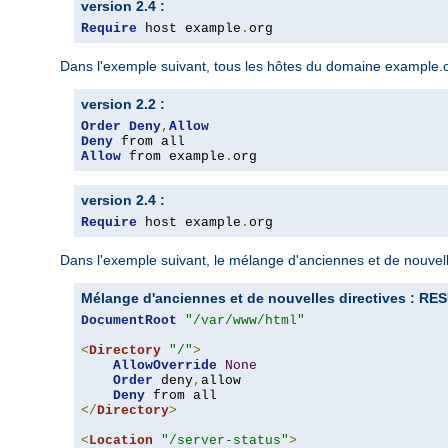
version 2.4 :
Require
 host example
.
org
Dans l'exemple suivant, tous les hôtes du domaine example.org
version 2.2 :
Order
Deny
,
Allow
Deny
Allow
 from example
.
org
version 2.4 :
Require
 host example
.
org
Dans l'exemple suivant, le mélange d'anciennes et de nouvelle
Mélange d'anciennes et de nouvelles directives : 
DocumentRoot
"/var/www/html"
<
Directory
"/"
>
AllowOverride
None
Order
 deny
,
allow

Deny
</
Directory
>
<
Location
"/server-status"
>