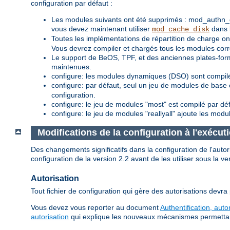
configuration par défaut :
Les modules suivants ont été supprimés : mod_authn_
vous devez maintenant utiliser
dans l
mod_cache_disk
Toutes les implémentations de répartition de charge
Vous devrez compiler et chargés tous les modules corre
Le support de BeOS, TPF, et des anciennes plates-for
maintenues.
configure: les modules dynamiques (DSO) sont compilé
configure: par défaut, seul un jeu de modules de base 
configuration.
configure: le jeu de modules "most" est compilé par dé
configure: le jeu de modules "reallyall" ajoute les modu
Modifications de la configuration à l'exécut
Des changements significatifs dans la configuration de l'aut
configuration de la version 2.2 avant de les utiliser sous la ve
Autorisation
Tout fichier de configuration qui gère des autorisations devra
Vous devez vous reporter au document
Authentification, auto
autorisation
qui explique les nouveaux mécanismes permettant d