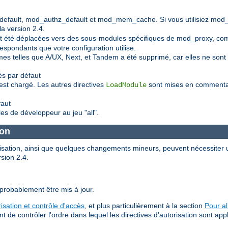
default, mod_authz_default et mod_mem_cache. Si vous utilisiez mod
a version 2.4.
 ont été déplacées vers des sous-modules spécifiques de mod_proxy, 
spondants que votre configuration utilise.
mes telles que A/UX, Next, et Tandem a été supprimé, car elles ne so
s par défaut
est chargé. Les autres directives
sont mises en commentair
LoadModule
faut
les de développeur au jeu "all".
ion
orisation, ainsi que quelques changements mineurs, peuvent nécessiter u
rsion 2.4.
 probablement être mis à jour.
risation et contrôle d'accès
, et plus particulièrement à la section
Pour al
e contrôler l'ordre dans lequel les directives d'autorisation sont app