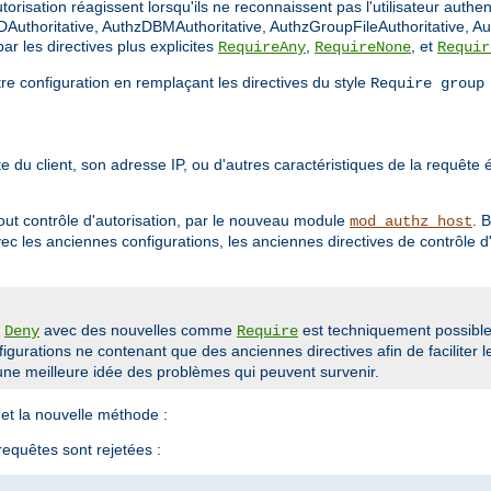
orisation réagissent lorsqu'ils ne reconnaissent pas l'utilisateur authen
Authoritative, AuthzDBMAuthoritative, AuthzGroupFileAuthoritative, Au
r les directives plus explicites
,
, et
RequireAny
RequireNone
Requir
tre configuration en remplaçant les directives du style
Require group
 du client, son adresse IP, ou d'autres caractéristiques de la requête ét
out contrôle d'autorisation, par le nouveau module
. 
mod_authz_host
avec les anciennes configurations, les anciennes directives de contrôle
u
avec des nouvelles comme
est techniquement possible 
Deny
Require
gurations ne contenant que des anciennes directives afin de faciliter l
ne meilleure idée des problèmes qui peuvent survenir.
et la nouvelle méthode :
 requêtes sont rejetées :