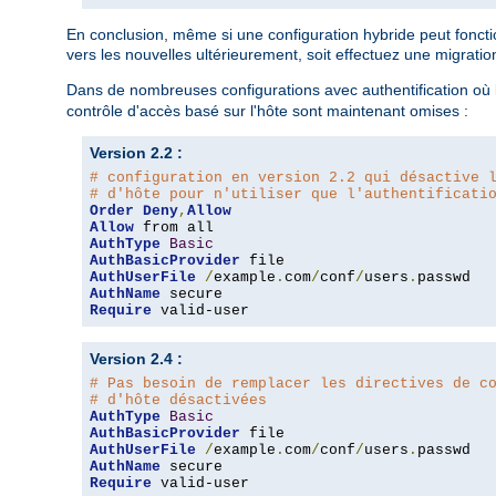
En conclusion, même si une configuration hybride peut fonction
vers les nouvelles ultérieurement, soit effectuez une migratio
Dans de nombreuses configurations avec authentification où l
contrôle d'accès basé sur l'hôte sont maintenant omises :
Version 2.2 :
# configuration en version 2.2 qui désactive 
# d'hôte pour n'utiliser que l'authentificati
Order
Deny
,
Allow
Allow
AuthType
Basic
AuthBasicProvider
AuthUserFile
/
example
.
com
/
conf
/
users
.
AuthName
Require
 valid-user
Version 2.4 :
# Pas besoin de remplacer les directives de c
# d'hôte désactivées
AuthType
Basic
AuthBasicProvider
AuthUserFile
/
example
.
com
/
conf
/
users
.
AuthName
Require
 valid-user