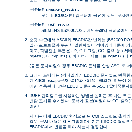
#ifdef
#ifdef CHARSET_EBCDIC
모든 EBCDIC기반 컴퓨터에 필요한 코드. 문자
#ifdef _OSD_POSIX
SIEMENS BS2000/OSD 메인플레임 플레폼에
소켓 수준에서 ASCII와 EBCDIC간 변화는 (BS200
열과 프로토콜과 무관한 일반파일이 섞여있기때문에 
이고, 파일전송 부분은 (
즉
, GIF 그림, CGI 출력
등.
) 서
나
, 바이너리 자료에는
나
bgets()
rvputs()
bgets()
r
(물론 문자파일의 경우 EBCDIC 문서를 항상 ASCII로
그래서 포팅에는 (컴파일러가 EBCDIC 문자열로 변환한
된 ASCII escape문자
와
는 예외다: 이들이 이미
\012
\015
에만 적용된다;
외부
EBCDIC 문서는 ASCII 줄바꿈문
BUFF 관리함수를 사용하는 방법을 살펴본 후 나는 모든 puts
변환 표시를 추가했다. 문서가 원본(파일이나 CGI 출력
.
이언트
서버는 이제 EBCDIC 형식으로 된 CGI 스크립트 출력
경우: 문서 내용은 GIF 그림이다). 기본 EBCDIC 형식
EBCDIC에서 변환을 해야 하는지 결정한다.