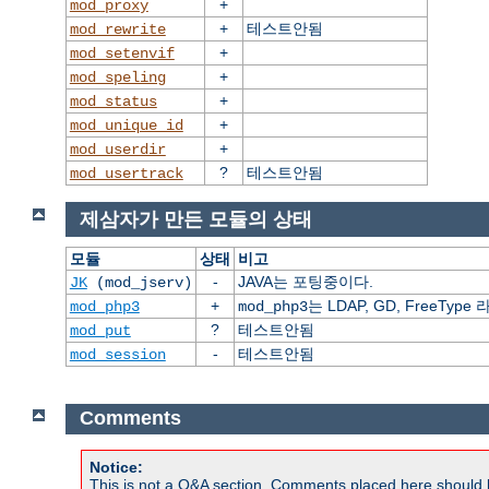
+
mod_proxy
+
테스트안됨
mod_rewrite
+
mod_setenvif
+
mod_speling
+
mod_status
+
mod_unique_id
+
mod_userdir
?
테스트안됨
mod_usertrack
제삼자가 만든 모듈의 상태
모듈
상태
비고
-
JAVA는 포팅중이다.
JK
(mod_jserv)
+
는 LDAP, GD, FreeT
mod_php3
mod_php3
?
테스트안됨
mod_put
-
테스트안됨
mod_session
Comments
Notice:
This is not a Q&A section. Comments placed here should 