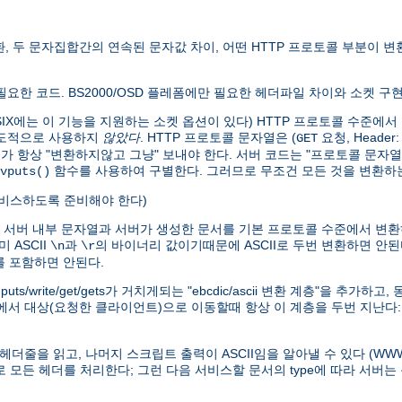
변환, 두 문자집합간의 연속된 문자값 차이, 어떤 HTTP 프로토콜 부분이
만 필요한 코드. BS2000/OSD 플레폼에만 필요한 헤더파일 차이와 소켓 구
0 POSIX에는 이 기능을 지원하는 소켓 옵션이 있다) HTTP 프로토콜 수
의도적으로 사용하지
않았다
. HTTP 프로토콜 문자열은 (
요청, Header
GET
버가 항상 "변환하지않고 그냥" 보내야 한다. 서버 코드는 "프로토콜 문자열
함수를 사용하여 구별한다. 그러므로 무조건 모든 것을 변환하는
vputs()
 서비스하도록 준비해야 한다)
) 서버 내부 문자열과 서버가 생성한 문서를 기본 프로토콜 수준에서 변환
 ASCII
과
의 바이너리 값이기때문에 ASCII로 두번 변환하면 안된
\n
\r
자를 포함하면 안된다.
/write/get/gets가 거치게되는 "ebcdic/ascii 변환 계층"을 추가
)에서 대상(요청한 클라이언트)으로 이동할때 항상 이 계층을 두번 지난다
의 헤더줄을 읽고, 나머지 스크립트 출력이 ASCII임을 알아낼 수 있다 (
으로 모든 헤더를 처리한다; 그런 다음 서비스할 문서의 type에 따라 서버는 