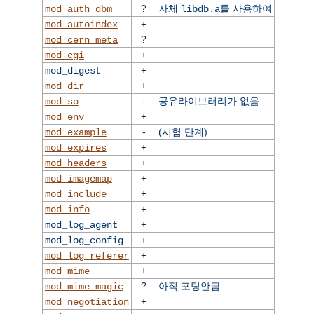
?
자체
를 사용하여
mod_auth_dbm
libdb.a
+
mod_autoindex
?
mod_cern_meta
+
mod_cgi
+
mod_digest
+
mod_dir
-
공유라이브러리가 없음
mod_so
+
mod_env
-
(시험 단계)
mod_example
+
mod_expires
+
mod_headers
+
mod_imagemap
+
mod_include
+
mod_info
+
mod_log_agent
+
mod_log_config
+
mod_log_referer
+
mod_mime
?
아직 포팅안됨
mod_mime_magic
+
mod_negotiation