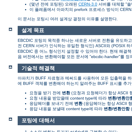
(몇년 전에 포팅된) 오래된
CERN-3.0
서버를 대체할 "쓸
이 플레폼에서 아파치의 prefork 프로세스 방식이 CERN의 
이 문서는 포팅시 여러 설계상 결정의 이유를 설명한다.
설계 목표
EBCDIC 포팅의 목적중 하나는 새로운 서버로 전환을 유도하고 쉽
전 CERN 서버가 인식하는 유일한 형식인) ASCII와 (POSI
EBCDIC 중 어느 형식인지 설정할 수 있어야 한다. 현재 해결
음 버전에서는 변환해야할 모든 문서에 "ebcdic-handler"
기술적 해결책
아파치가 BUFF 자료형과 메써드를 사용하여 모든 입출력을 하
에 BUFF 객체를 변환해야 하는지 알려주는 BUFF 표시를 추가
요청을 받기 전에
변환
(요청과 요청헤더가 항상 ASCII
요청 내용을 받았을때 content type에 따라
변환/변환안
응답헤더를 보내기 전에
변환
(응답헤더는 항상 ASCII
응답 내용을 보낼때 content type에 따라
변환/변환안함
포팅에 대해서
소스의 변화는 두가지
로 구분할 수 있다: