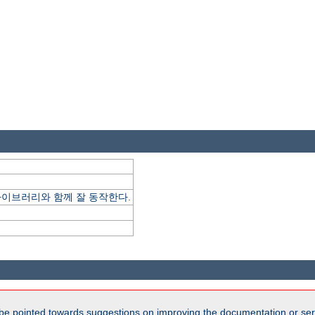
ype 라이브러리와 함께 잘 동작한다.
be pointed towards suggestions on improving the documentation or ser