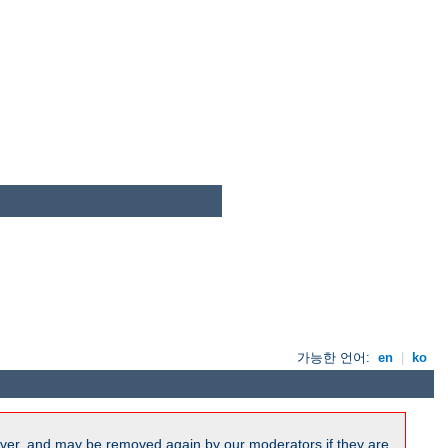
가능한 언어:
en
|
ko
ver, and may be removed again by our moderators if they are