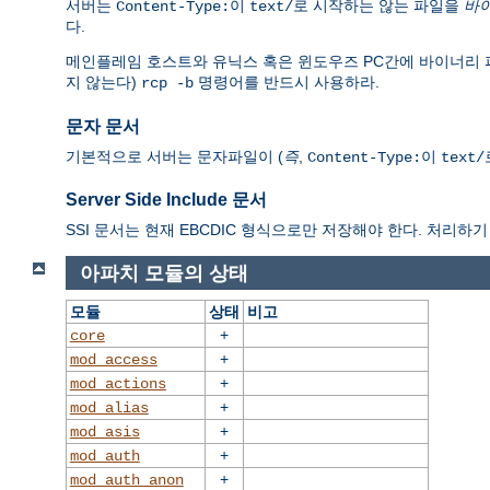
서버는
이
로 시작하는 않는 파일을
바
Content-Type:
text/
다.
메인플레임 호스트와 유닉스 혹은 윈도우즈 PC간에 바이너리 파일을 전
지 않는다)
명령어를 반드시 사용하라.
rcp -b
문자 문서
기본적으로 서버는 문자파일이 (
즉
,
이
Content-Type:
text/
Server Side Include 문서
SSI 문서는 현재 EBCDIC 형식으로만 저장해야 한다. 처리하기 
아파치 모듈의 상태
모듈
상태
비고
+
core
+
mod_access
+
mod_actions
+
mod_alias
+
mod_asis
+
mod_auth
+
mod_auth_anon