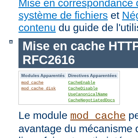
Mise en correspondance 
système de fichiers
et
Nég
contenu
du guide de l'utili
Mise en cache HTTP 
RFC2616
Modules Apparentés
Directives Apparentées
mod_cache
CacheEnable
mod_cache_disk
CacheDisable
UseCanonicalName
CacheNegotiatedDocs
Le module
pe
mod_cache
avantage du mécanisme 