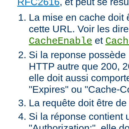
RFC2616
, et peut se rés
La mise en cache doit 
cette URL. Voir les dire
et
CacheEnable
Cach
Si la reponse possède 
HTTP autre que 200, 2
elle doit aussi comport
"Expires" ou "Cache-Co
La requête doit être d
Si la réponse contient 
"Authorization:", elle d