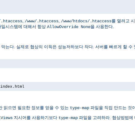
,
,
를 열려고 
/.htaccess
/www/.htaccess
/www/htdocs/.htaccess
파일시스템에 대해서 항상
을 사용한다.
AllowOverride None
는다. 실제로 협상의 이득은 성능저하보다 작다. 서버를 빠르게 할 수 
 index.html
만 읽으면 필요한 정보를 얻을 수 있는
파일을 직접 만드는 것이
type-map
지시어를 사용하기보다
파일을 고려하라. 협상방법에
iViews
type-map