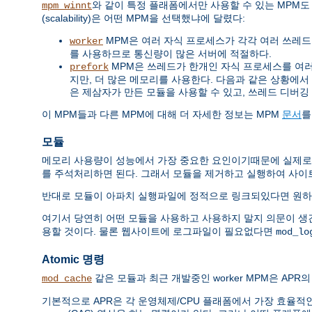
와 같이 특정 플래폼에서만 사용할 수 있는 MPM도
mpm_winnt
(scalability)은 어떤 MPM을 선택했냐에 달렸다:
MPM은 여러 자식 프로세스가 각각 여러 쓰레드를 
worker
를 사용하므로 통신량이 많은 서버에 적절하다.
MPM은 쓰레드가 한개인 자식 프로세스를 여러개 
prefork
지만, 더 많은 메모리를 사용한다. 다음과 같은 상황에서 쓰레드
은 제삼자가 만든 모듈을 사용할 수 있고, 쓰레드 디버깅
이 MPM들과 다른 MPM에 대해 더 자세한 정보는 MPM
문서
를
모듈
메모리 사용량이 성능에서 가장 중요한 요인이기때문에 실제로
를 주석처리하면 된다. 그래서 모듈을 제거하고 실행하여 사이
반대로 모듈이 아파치 실행파일에 정적으로 링크되있다면 원하
여기서 당연히 어떤 모듈을 사용하고 사용하지 말지 의문이 생
용할 것이다. 물론 웹사이트에 로그파일이 필요없다면
mod_lo
Atomic 명령
같은 모듈과 최근 개발중인 worker MPM은 APR의 
mod_cache
기본적으로 APR은 각 운영체제/CPU 플래폼에서 가장 효율적인 방