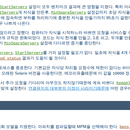
설정이 모두 벤치마크 결과에 큰 영향을 미쳤다. 특히 
StartServers
개 자식을 만든후,
설정값까지 초당 자식을
tServers
MinSpareServers
시에 접속하면 부하를 처리하기에 충분한 자식을 만들기까지 95초가 걸렸다
우 나쁘게 나온다.
않으려고 정했다. 컴퓨터가 자식을 시작하느라 바쁘면 요청을 서비스할 수
개 규칙은 완화되었다. 코드는 자식 한개를 만들고, 1초 쉬고, 두개를 만들
수가
설정에 다다르면 증가를 중단한다.
MinSpareServers
,
를 거의 설정할 필요가 없다. 일초에 자식을 4개
ervers
StartServers
결과가 도움이 될 것이다.
od_status
로세스를 종료한다. 기본값은 자식당 처리할 요청수에 제한이 없다는
이
0
 오래된 Solaris 버전을 사용한다면, 메모리유출때문에 이 값을
정
10000
연결에서 추가 요청을 기다리며 아무것도 하지않기때문에 계속 바쁘다.
KeepA
 맞게 설정한다.
연결유지의 대부분의 이점이 사라지기때문에
어떤 경우
동기화 모델을 지원한다. 아파치를 컴파일할때 MPM을 선택해야 한다.
beos