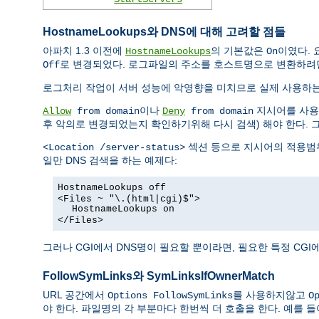
HostnameLookups와 DNS에 대해 고려할 점들
아파치 1.3 이전에
의 기본값은
이였다. 
HostnameLookups
On
로 변경되었다. 로그파일의 주소를 호스트명으로 변환하려
Off
로그처리 작업이 서버 성능에 악영향을 미치므로 실제 사용하
이나
지시어를 사용한
Allow
from domain
Deny
from domain
후 악의로 변경되었는지 확인하기위해 다시 검색) 해야 한다. 
섹션 등으로 지시어의 적용범위
<Location /server-status>
일만 DNS 검색을 하는 예제다:
HostnameLookups off
<Files ~ "\.(html|cgi)$">
HostnameLookups on
</Files>
그러나 CGI에서 DNS명이 필요할 뿐이라면, 필요한 특정 CG
FollowSymLinks와 SymLinksIfOwnerMatch
URL 공간에서
를 사용하지않고
Options FollowSymLinks
O
야 한다. 파일명의 각 부분마다 한번씩 더 호출을 한다. 예를 들