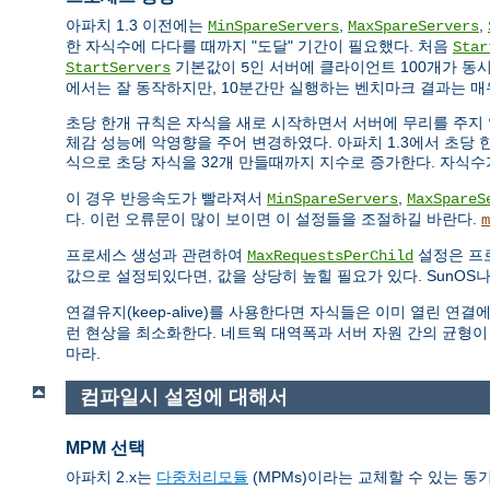
아파치 1.3 이전에는
,
,
MinSpareServers
MaxSpareServers
한 자식수에 다다를 때까지 "도달" 기간이 필요했다. 처음
Star
기본값이
인 서버에 클라이언트 100개가 동
StartServers
5
에서는 잘 동작하지만, 10분간만 실행하는 벤치마크 결과는 매
초당 한개 규칙은 자식을 새로 시작하면서 서버에 무리를 주지 
체감 성능에 악영향을 주어 변경하였다. 아파치 1.3에서 초당 한
식으로 초당 자식을 32개 만들때까지 지수로 증가한다. 자식
이 경우 반응속도가 빨라져서
,
MinSpareServers
MaxSpareS
다. 이런 오류문이 많이 보이면 이 설정들을 조절하길 바란다.
m
프로세스 생성과 관련하여
설정은 프
MaxRequestsPerChild
값으로 설정되있다면, 값을 상당히 높힐 필요가 있다. SunOS나
연결유지(keep-alive)를 사용한다면 자식들은 이미 열린 
런 현상을 최소화한다. 네트웍 대역폭과 서버 자원 간의 균형이
마라.
컴파일시 설정에 대해서
MPM 선택
아파치 2.x는
다중처리모듈
(MPMs)이라는 교체할 수 있는 