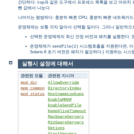
간단하다:
과 같은 도구에서 프로세스 목록을 보고 아파치
top
뺀 값에서 나눈다.
나머지는 평범하다: 충분히 빠른 CPU, 충분히 빠른 네트웍카드
운영체제는 보통 각자 알아서 선택할 일이다. 그러나 일반적으
선택한 운영체제의 최신 안정 버전과 패치를 실행한다. 
운영체제가
시스템호출을 지원한다면, 이를
sendfile(2)
Solaris 8 초기 버전은 패치가 필요하다.) 지원하는 
실행시 설정에 대해서
관련된 모듈
관련된 지시어
mod_dir
AllowOverride
mpm_common
DirectoryIndex
mod_status
HostnameLookups
EnableMMAP
EnableSendfile
KeepAliveTimeout
MaxSpareServers
MinSpareServers
Options
StartServers